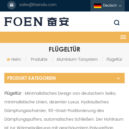
sales@foenalu.com
Deutsch
FLÜGELTÜR
Heim
/
Produkte
/
Aluminium-Türsystem
/
Flügeltür
PRODUKT KATEGORIEN
Flügeltür
: Minimalistisches Design von deutschem Seiko,
minimalistische Linien, dezenter Luxus. Hydraulisches
Dämpfungsscharnier, 90-Grad-Positionierung des
Dämpfungspuffers, automatisches Schließen. Der Hohlraum
ist zur Wärmeisolierung mit geschäumtem Polyurethan