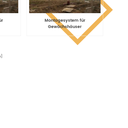
ür
Montagesystem für
Gewächshäuser
n]