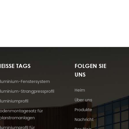
EISSE TAGS
FOLGEN SIE
UNS
luminium-Fenstersystem
Heim
luminium-Strangpressprofil
Über uns
luminiumprofil
Produkte
odenmontagesatz für
olarstromanlagen
Nachricht
luminiumprofil für