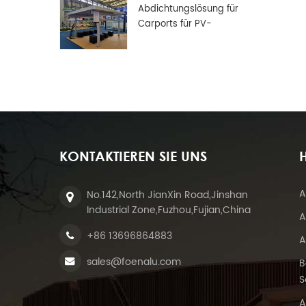
Abdichtungslösung für
Carports für PV-
Solarmodule
KONTAKTIEREN SIE UNS
H
A
No.142,North JianXin Road,Jinshan
Industrial Zone,Fuzhou,Fujian,China
A
+86 13696864883
A
sales@foenalu.com
B
S
A