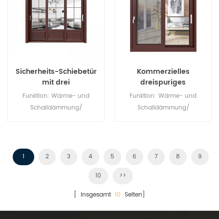
Sicherheits-Schiebetür
Kommerzielles
mit drei
dreispuriges
Verbindungselementen
horizontales
Funktion: Wärme- und
Funktion: Wärme- und
Schiebefenster aus
Schalldämmung/
Schalldämmung/
Aluminium
Wasserdichtigkeit/
Wasserdichtigkeit/
Luftdichtheit. Glas: Ganz nach
Luftdichtheit. Glas: Ganz nach
Ihren Wünschen.
Ihren Wünschen.
1
2
3
4
5
6
7
8
9
10
>>
[ Insgesamt
10
Seiten]