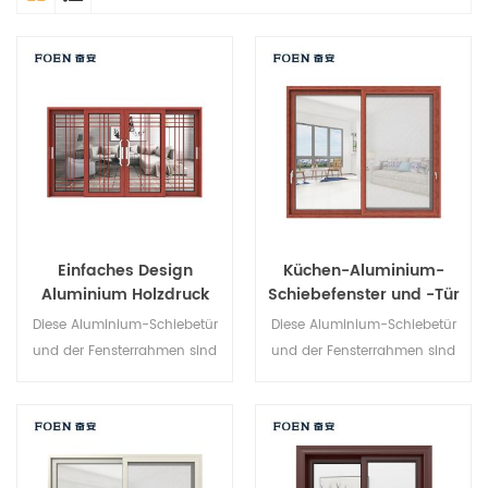
Einfaches Design
Küchen-Aluminium-
Aluminium Holzdruck
Schiebefenster und -Tür
Schlafzimmer
Diese Aluminium-Schiebetür
Diese Aluminium-Schiebetür
Schiebetür
und der Fensterrahmen sind
und der Fensterrahmen sind
an mehreren Punkten
mehrfach verriegelt, Die
verriegelt, die Abdichtung und
Versiegelung und die
die Diebstahlsicherung sind
Diebstahlsicherung sind
hervorragend. Verschiedene
hervorragend. Verschiedene
Türtypen für unterschiedliche
Türtypen für unterschiedliche