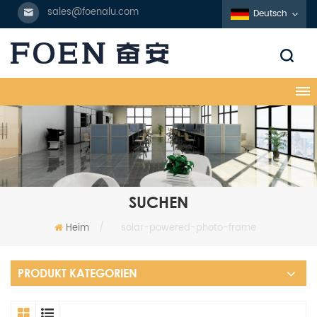
sales@foenalu.com
Deutsch
SUCHEN
Heim
/
solar-powered-photo-frame
PRODUKT KATEGORIEN