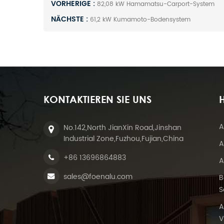
VORHERIGE :
82,08 kW Hamamatsu-Carport-System
NÄCHSTE :
61,2 kW Kumamoto-Bodensystem
KONTAKTIEREN SIE UNS
H
A
No.142,North JianXin Road,Jinshan
Industrial Zone,Fuzhou,Fujian,China
A
+86 13696864883
A
sales@foenalu.com
B
S
A
V