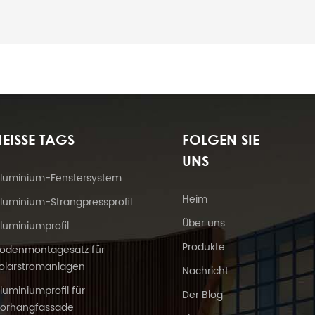
EISSE TAGS
FOLGEN SIE
UNS
luminium-Fenstersystem
Heim
luminium-Strangpressprofil
Über uns
luminiumprofil
Produkte
odenmontagesatz für
olarstromanlagen
Nachricht
luminiumprofil für
Der Blog
orhangfassade