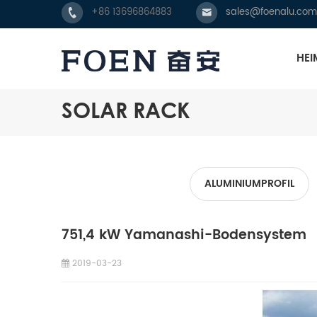
+86 13696864883
sales@foenalu.com
HEI
SOLAR RACK
ALUMINIUMPROFIL
751,4 kW Yamanashi-Bodensystem
2019-03-23