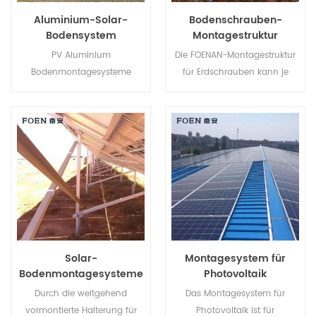
Festigkeit. Die Legierung 6063
Aluminium-Solar-
Bodenschrauben-
bietet eine hohe
Bodensystem
Montagestruktur
Korrosionsbeständigkeit und
wird häufig für strukturelle
PV Aluminium
Die FOENAN-Montagestruktur
Anwendungen im
Bodenmontagesysteme
für Erdschrauben kann je
Außenbereich wie
bestehen aus AL-6005-
nach Bodenbeschaffenheit
Aluminiumrohrgeländer und -
Aluminium, sind leicht und
mit Betonsockel oder
verkleidungen verwendet.
weisen gleichzeitig eine
Erdschrauben verwendet
hervorragende
werden.
Korrosionsbeständigkeit auf.
Solar-
Montagesystem für
Bodenmontagesysteme
Photovoltaik
Durch die weitgehend
Das Montagesystem für
vormontierte Halterung für
Photovoltaik ist für