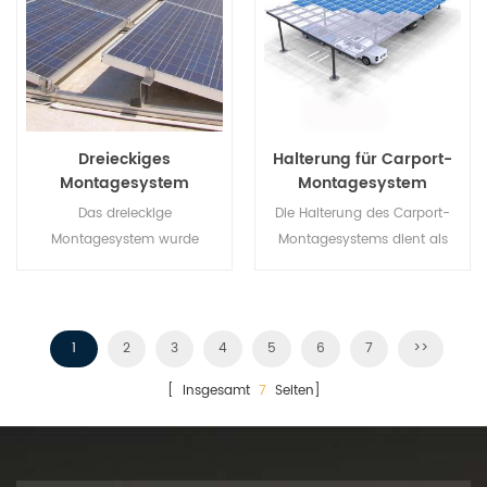
Dreieckiges
Halterung für Carport-
Montagesystem
Montagesystem
Das dreieckige
Die Halterung des Carport-
Montagesystem wurde
Montagesystems dient als
speziell für RC-
Ladestation für
Flachdachprojekte entwickelt.
Elektrofahrzeuge und erzeugt
Es handelt sich um ein
gleichzeitig erneuerbare
einstellbares
Energie.
1
2
3
4
5
6
7
>>
Ökostromkraftwerk, das den
[ Insgesamt
7
Seiten]
Strombedarf eines ganzen
Gebäudes deckt.