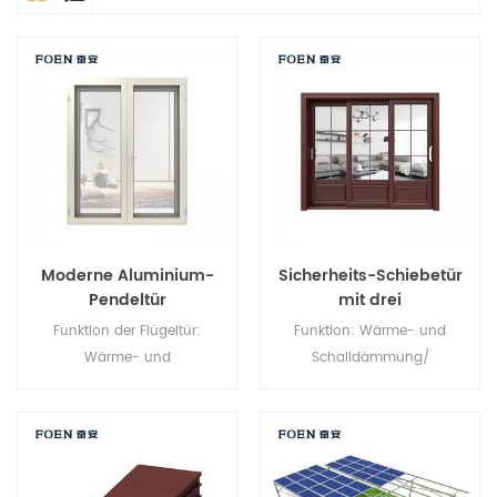
Moderne Aluminium-
Sicherheits-Schiebetür
Pendeltür
mit drei
Verbindungselementen
Funktion der Flügeltür:
Funktion: Wärme- und
Wärme- und
Schalldämmung/
Schalldämmung/
Wasserdichtigkeit/
Wasserdichtigkeit/
Luftdichtheit. Glas: Ganz nach
Luftdichtheit. Glas: Ganz nach
Ihren Wünschen.
Ihren Wünschen.