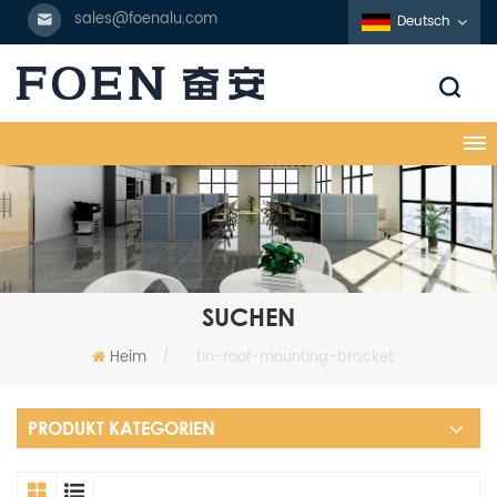
sales@foenalu.com
Deutsch
SUCHEN
Heim
/
tin-roof-mounting-bracket
PRODUKT KATEGORIEN