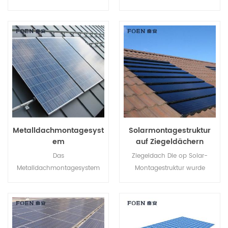
Solar-Bodenmontagesysteme
Metalldächer konzipiert und
können Sie Arbeitskosten
bietet Vorteile wie einfache
sparen und die
Montage, enorme
Installationszeit verkürzen.
Stromversorgung, stabile und
bald.
Metalldachmontagesyst
Solarmontagestruktur
em
auf Ziegeldächern
Das
Ziegeldach Die op Solar-
Metalldachmontagesystem
Montagestruktur wurde
bietet Installateuren eine
speziell für Solaranlagen auf
wirtschaftlichere Lösung mit
privaten und gewerblichen
schnellerer Installation und
Dächern entwickelt.
sicherer Struktur.