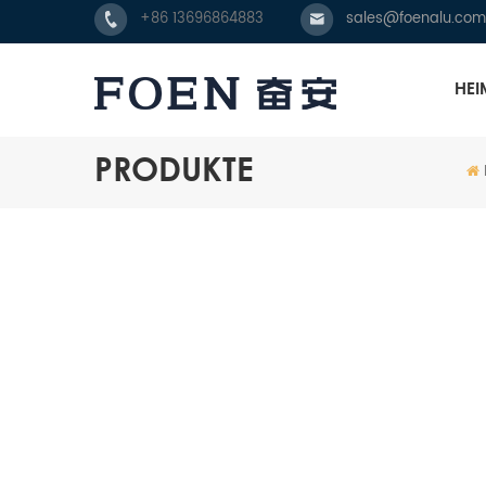
+86 13696864883
sales@foenalu.com
HEI
PRODUKTE