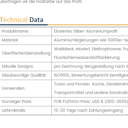
übertragen wir die Holzfarbe auf das Profil.
Produktname:
Eloxiertes Silber-Aluminiumprofil
Material:
Aluminiumlegierungen wie 6000er-Ser
Walzblank, eloxiert, Elektrophorese, 
Oberflächenbehandlung:
Fluorkohlenwasserstofflackierung.
Stilvolle Designs:
pro Zeichnung, Neugestaltung nach 
Glaubwürdige Qualität:
ISO9001, Bewertungsbericht bereitgest
Türen und Fenster, Küche, Geräterahm
Verwenden:
Transportmittel und andere Konstruk
Günstiger Preis:
FOB FUZHOU-Preis: USD $ 2300-3000
Lieferdetails:
15-20 Tage nach Zahlungseingang