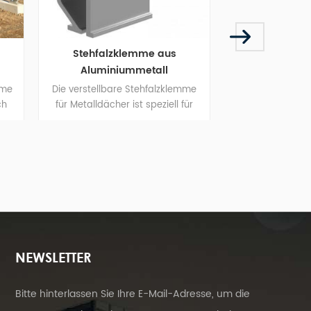
hfalzklemme aus
uminiummetall
ellbare Stehfalzklemme
Maßgefertigte horizontale,
ldächer ist speziell für
schalldichte Flügelfenster aus
montagesysteme auf
Aluminium
Die Aluminium-Flügelfenster von
ern konzipiert und wird
FOEN bieten weitere Vorteile wie
neninstallation auf dem
Wärmedämmung, Schallschutz,
ach befestigt.
Diebstahlschutz, Wasserdichtigkeit
und Insektenschutz.
Maßanfertigung und Großhandel
richten sich nach Ihren
Anforderungen. Bester Preis und
Service für Sie!
NEWSLETTER
Bitte hinterlassen Sie Ihre E-Mail-Adresse, um die