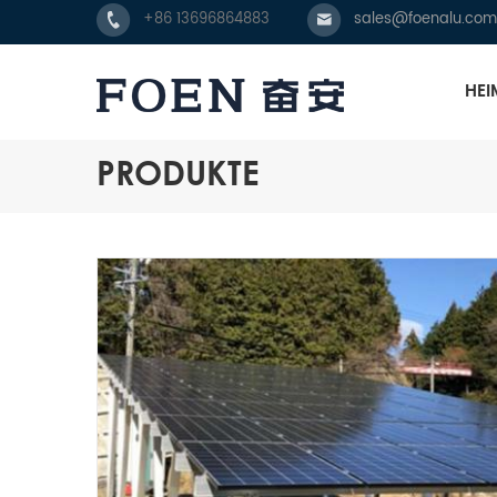
+86 13696864883
sales@foenalu.com
HEI
PRODUKTE