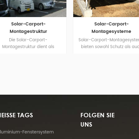
t-
Solar-Carport-
Ste
ur
Montagesysteme
Al
rt-
Solar-Carport-Montagesysteme
Die verst
nt als
bieten sowohl Schutz als auch
für Metal
fahrzeuge
saubere Energie für Fahrzeuge.
Solar
eitig
Metalldäch
gie.
zur Schie
D
EISSE TAGS
FOLGEN SIE
UNS
luminium-Fenstersystem