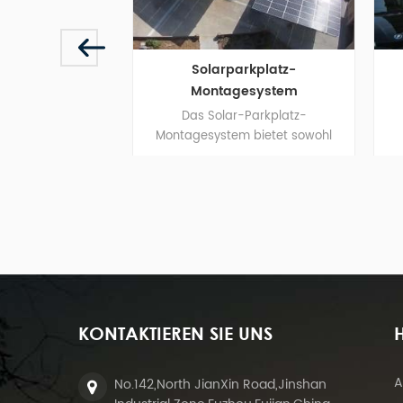
Solarparkplatz-
Solar-Carpor
Montagesystem
Montagestrukt
Das Solar-Parkplatz-
Die Solar-Carpo
Montagesystem bietet sowohl
Montagestruktur die
Schutz als auch saubere Energie
Ladestation für Elektro
für Fahrzeuge.
und erzeugt gleichz
erneuerbare Ener
KONTAKTIEREN SIE UNS
H
A
No.142,North JianXin Road,Jinshan