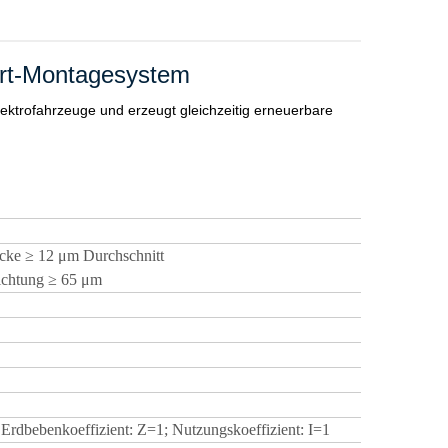
ort-Montagesystem
ektrofahrzeuge und erzeugt gleichzeitig erneuerbare
icke
≥
12 μm
Durchschnitt
hichtung
≥ 65
μm
 Erdbebenkoeffizient: Z=1; Nutzungskoeffizient: I=1