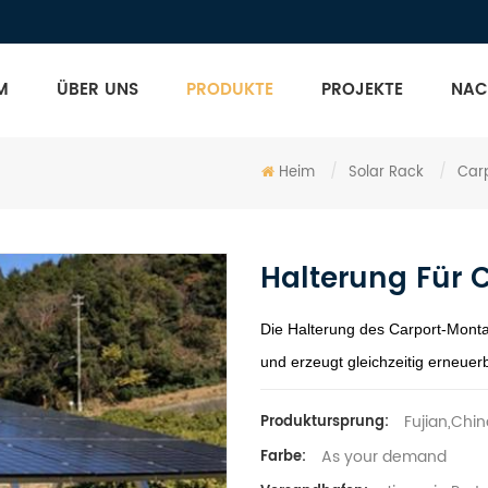
M
ÜBER UNS
PRODUKTE
PROJEKTE
NAC
Heim
/
Solar Rack
/
Car
Halterung Für
Die Halterung des Carport-Monta
und erzeugt gleichzeitig erneuer
Fujian,Chin
Produktursprung:
As your demand
Farbe: