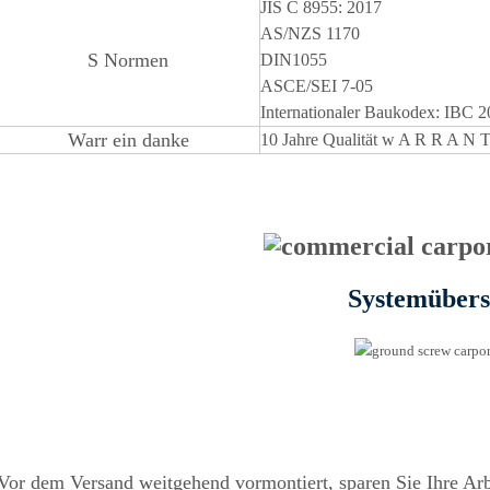
JIS C 8955: 2017
AS/NZS 1170
S
Normen
DIN1055
ASCE/SEI 7-05
Internationaler Baukodex: IBC 
Warr
ein
danke
10 Jahre Qualität
w
A
R
R
A
N
Systemübers
Vor dem Versand weitgehend vormontiert, sparen Sie Ihre Arb