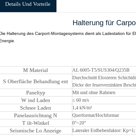
Details Und Vorteile
Halterung für Carp
Die Halterung des Carport-Montagesystems dient als Ladestation für El
Energie.
M
Material
AL 6005-T5/SUS304/Q235B
Durchschnitt
Eloxieren
Schichtd
S
Oberfläche
Behandlung
ent
Dicke der feuerverzinkten Besc
Paneltyp
Mit und ohne Rahmen
W
ind Laden
≤
60 m/s
Schnee
Laden
1,4 kN/m²
Panelausrichtung
N
Querformat/Hochformat
T
ilt-Winkel
0°~20°
Seismische Lo
Anzeige
Lateraler Erdbebenfaktor: Kp=1;