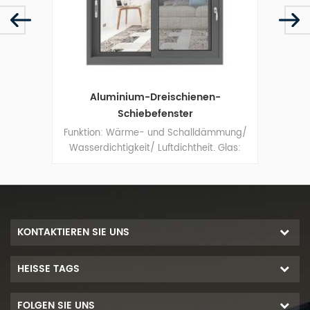
es
Aluminium-Dreischienen-
A
aus
Schiebefenster
mmung/
Funktion: Wärme- und Schalldämmung/
FOEN 
Glas:
Wasserdichtigkeit/ Luftdichtheit. Glas:
ü
Ganz nach Ihren Wünschen.
E
B
ermög
herv
KONTAKTIEREN SIE UNS
Gehw
ha
HEISSE TAGS
FOLGEN SIE UNS