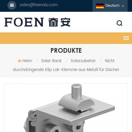
sales@foenalu.com
Deutsch
PRODUKTE
Heim
/
Solar Rack
/
Solarzubehör
/
Nicht
durchdringende Klip Lok-Klemme aus Metall für Dächer