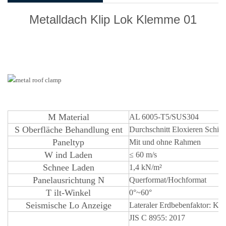
Metalldach Klip Lok Klemme 01
M
Material
AL 6005-T5/SUS304
S
Oberfläche
Behandlung
ent
Durchschnitt
Eloxieren
Schic
Paneltyp
Mit und ohne Rahmen
W
ind Laden
≤
60 m/s
Schnee
Laden
1,4 kN/m²
Panelausrichtung
N
Querformat/Hochformat
T
ilt-Winkel
0°~60°
Seismische Lo
Anzeige
Lateraler Erdbebenfaktor: Kp=
JIS C 8955: 2017