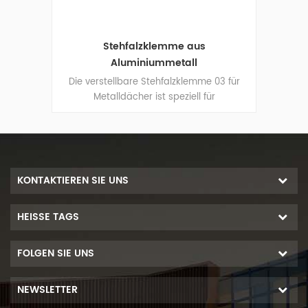
 03
Stehfalzklemme aus
Aluminiummetall
3 für
Die verstellbare Stehfalzklemme 03 für
Erds
Metalldächer ist speziell für
Solar
ächern
Solarmontagesysteme auf Metalldächern
naht
konzipiert und wird an der Dachnaht
igen.
befestigt, um Schienen zu befestigen.
KONTAKTIEREN SIE UNS
HEISSE TAGS
FOLGEN SIE UNS
NEWSLETTER