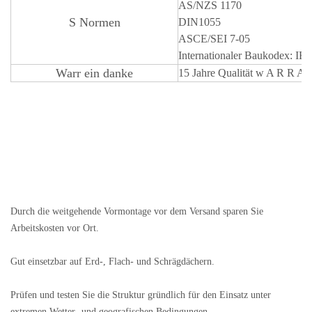
AS/NZS 1170
S
Normen
DIN1055
ASCE/SEI 7-05
Internationaler Baukodex: IB
Warr
ein
danke
15 Jahre Qualität
w
A
R
R
A
Durch die weitgehende Vormontage vor dem Versand sparen Sie
Arbeitskosten vor Ort.
Gut einsetzbar auf Erd-, Flach- und Schrägdächern.
Prüfen und testen Sie die Struktur gründlich für den Einsatz unter
extremen Wetter- und geografischen Bedingungen.