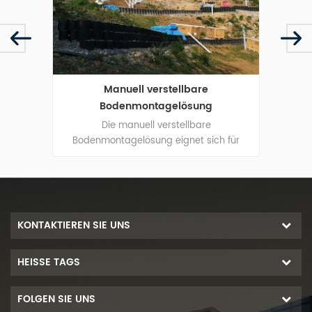
llbare
Bodenmontage auf Betonbasis
lösung
tellbare
Hochvormontierte Halterung für
gnet sich für
Bodenmontage auf Betonbasis hilft, Ihre
twerke.
Arbeitskosten zu sparen und die
Installationszeit zu verkürzen.
KONTAKTIEREN SIE UNS
HEISSE TAGS
FOLGEN SIE UNS