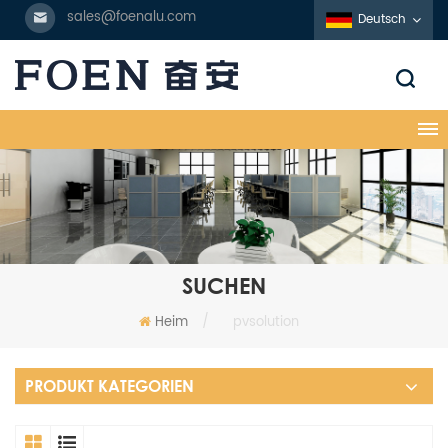
sales@foenalu.com
Deutsch
SUCHEN
Heim
/
pvsolution
PRODUKT KATEGORIEN