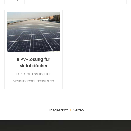
BIPV-Lösung für
Metalldächer
Die BIPV-Lösung für
Metalldächer passt sich
verschiedenen Dacharten an,
ohne das Dachfundament zu
zerstören.
[ Insgesamt
1
Seiten]