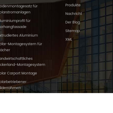
Produkte
odenmontagesatz für
olarstromanlagen
Nachricht
luminiumprofil für
Der Blog
orhangfassade
Sitemap
xtrudiertes Aluminium
XML
olar-Montagesystem für
ächer
andwirtschaftliches
ckerland-Montagesystem
olar Carport Montage
olarbetriebener
ilderrahmen
an Fenan Aluminium Co.,Ltd. Alle Rechte vorbehalten. Angetrieben von
dyys