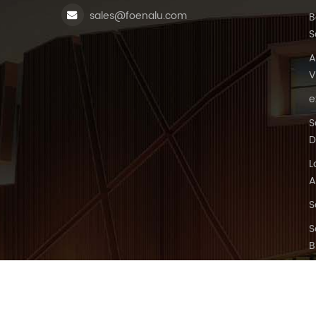
sales@foenalu.com
B
S
A
V
e
S
D
L
A
S
S
B
© Fuji