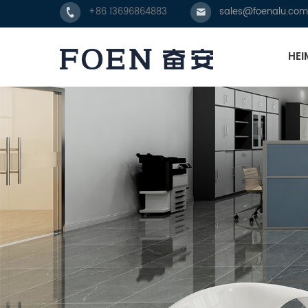
+86 13696864883
sales@foenalu.com
HEI