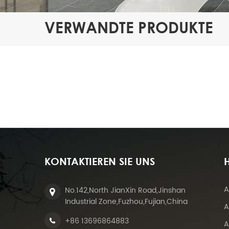
VERWANDTE PRODUKTE
KONTAKTIEREN SIE UNS
H
A
No.142,North JianXin Road,Jinshan
Industrial Zone,Fuzhou,Fujian,China
A
+86 13696864883
A