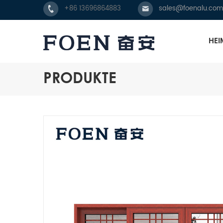
+86 13696864883
sales@foenalu.com
HEI
PRODUKTE