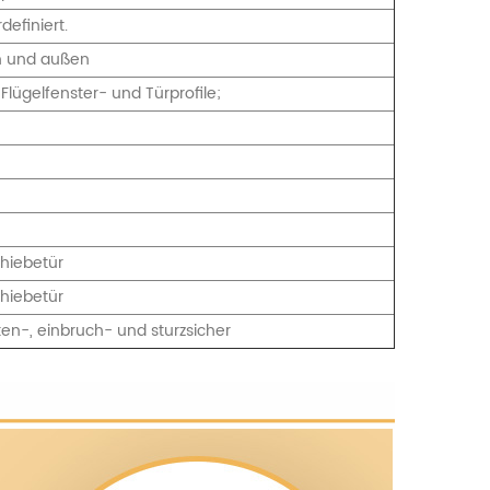
definiert.
n und außen
 Flügelfenster- und Türprofile;
chiebetür
chiebetür
en-, einbruch- und sturzsicher