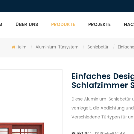
M
ÜBER UNS
PRODUKTE
PROJEKTE
NAC
Heim
/
Aluminium-Türsystem
/
Schiebetür
/
Einfach
Einfaches Desi
Schlafzimmer S
Diese Aluminium-Schiebetür 
verriegelt, die Abdichtung un
Verschiedene Türtypen für un
D130-5-FA248
Punkt Nr.: