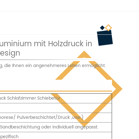
uminium mit Holzdruck in
Design
tung, die Ihnen ein angenehmeres Leben ermöglicht.
uck Schlafzimmer Schiebetür
phorese/
Pulverbeschichtet/Druck
,usw.)
 Sandbeschichtung oder individuell angepasst.
pezifisch