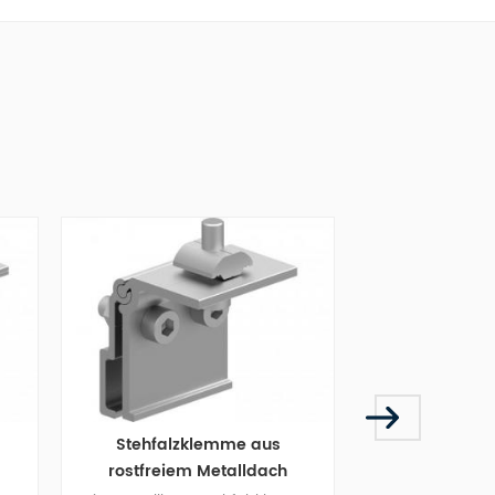
tehfalzklemme aus
Trapezförmige Metalldach-
stfreiem Metalldach
Klip-Lok-Klemme