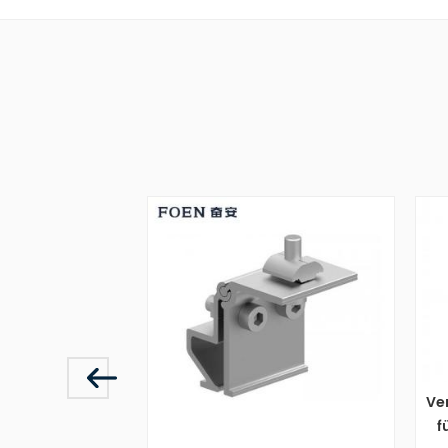
Verstellbarer En
für Aluminium-S