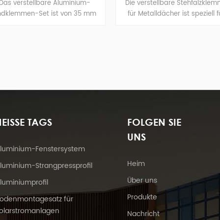
 Aluminium-
Die verstellbare Stehfalzklemme
Die v
t von 35 mm
für Metalldächer ist speziell für
für M
bar und kann
Solarmontagesysteme auf
So
ten verwendet
Metalldächern konzipiert und wird
Metall
e Sie nicht
zur Schieneninstallation auf dem
zur Sc
önnen wir das
Dach befestigt.
 gewünschten
eren.
EISSE TAGS
FOLGEN SIE
UNS
luminium-Fenstersystem
Heim
luminium-Strangpressprofil
Über uns
luminiumprofil
Produkte
odenmontagesatz für
olarstromanlagen
Nachricht