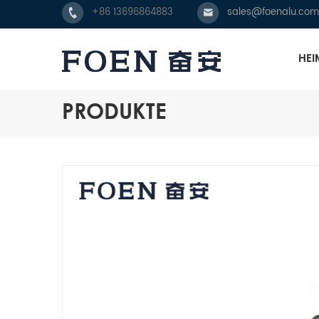
+86 13696864883
sales@foenalu.com
HEI
PRODUKTE