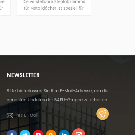
erstellbare Stehfalzklemme
Die verstellbare Klip-Lok-Klemme
etalldächer ist speziell für
für Metalldächer ist speziell für
larmontagesysteme auf
Solarmontagesysteme auf
dächern konzipiert und wird
Metalldächern konzipiert und wird
hieneninstallation auf dem
zur Schienenmontage auf das
Dach befestigt.
Dach geklemmt.
NEWSLETTER
Bitte hinterlassen Sie Ihre E-Mail-Adresse, um die
neuesten Updates der BAFU-Gruppe zu erhalten.