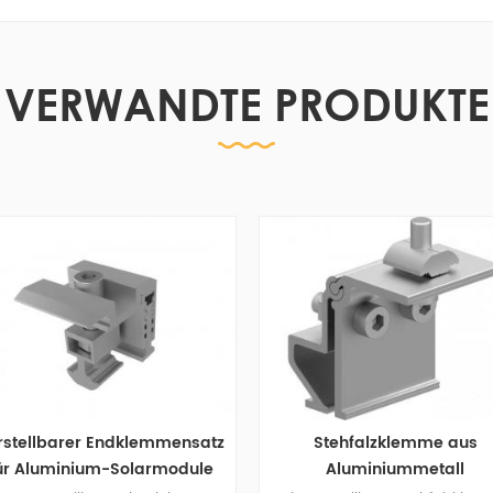
VERWANDTE PRODUKTE
dklemmensatz
Stehfalzklemme aus
S
olarmodule
Aluminiummetall
ro