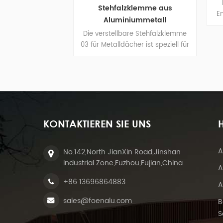
Das verstellbare
Stehfalzklemme aus
Endklemmen-Set is
Aluminiummetall
bis 50 mm einstell
Die verstellbare Stehfalzklemme
für die meisten Plat
03 für Metalldächer ist speziell für
werden, deren Dick
Solarmontagesysteme auf
kennen. Außerdem k
Metalldächern konzipiert und wird
Aluminium in jeder
an der Dachnaht befestigt, um
Farbe lacki
Schienen zu befestigen.
KONTAKTIEREN SIE UNS
H
A
No.142,North JianXin Road,Jinshan
Industrial Zone,Fuzhou,Fujian,China
A
+86 13696864883
A
sales@foenalu.com
B
S