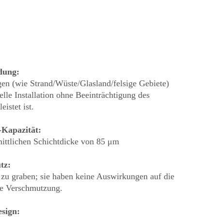
dung:
en (wie Strand/Wüste/Glasland/felsige Gebiete)
lle Installation ohne Beeinträchtigung des
istet ist.
-Kapazität:
nittlichen Schichtdicke von 85 μm
tz:
zu graben; sie haben keine Auswirkungen auf die
e Verschmutzung.
esign: