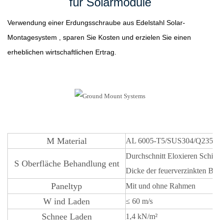
für Solarmodule
Verwendung einer Erdungsschraube aus Edelstahl
Solar-
Montagesystem
, sparen Sie Kosten und erzielen Sie einen
erheblichen wirtschaftlichen Ertrag.
M
Material
AL 6005-T5/SUS304/Q235B
Durchschnitt
Eloxieren
Schic
S
Oberfläche
Behandlung
ent
Dicke der feuerverzinkten Be
Paneltyp
Mit und ohne Rahmen
W
ind Laden
≤
60 m/s
Schnee
Laden
1,4 kN/m²