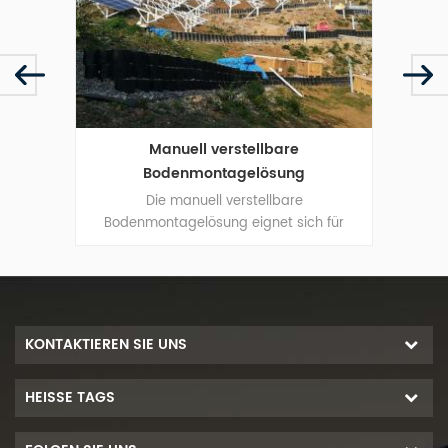
ysteme
Manuell verstellbare
Bo
Bodenmontagelösung
e sind
Die manuell verstellbare
H
 und
Bodenmontagelösung eignet sich für
Boden
t.
große Solarkraftwerke.
A
KONTAKTIEREN SIE UNS
HEISSE TAGS