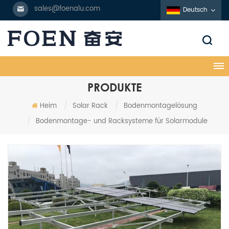
sales@foenalu.com
Deutsch
PRODUKTE
Heim
/
Solar Rack
/
Bodenmontagelösung
/
Bodenmontage- und Racksysteme für Solarmodule