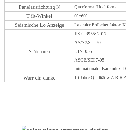
Panelausrichtung
N
Querformat/Hochformat
T
ilt-Winkel
0°~60°
Seismische Lo
Anzeige
Lateraler Erdbebenfaktor: Kp=
JIS C 8955: 2017
AS/NZS 1170
S
Normen
DIN1055
ASCE/SEI 7-05
Internationaler Baukodex: IB
Warr
ein
danke
10 Jahre Qualität
w
A
R
R
A