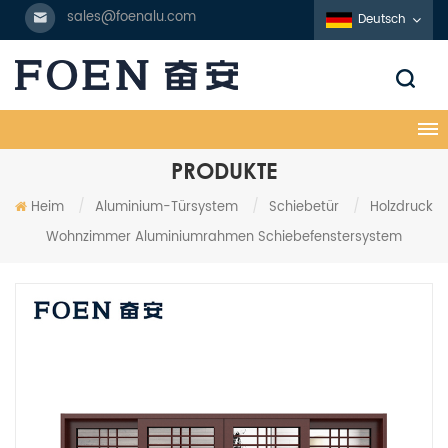
sales@foenalu.com
Deutsch
PRODUKTE
Heim
/
Aluminium-Türsystem
/
Schiebetür
/
Holzdruck
Wohnzimmer Aluminiumrahmen Schiebefenstersystem