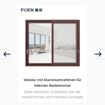
en für
Küchen-Aluminium-Schiebefenster
Sil
r
und -Tür
nd der
Diese Aluminium-Schiebetür und der
D
riegelt,
Fensterrahmen sind mehrfach verriegelt,
Fen
e
Die Versiegelung und die