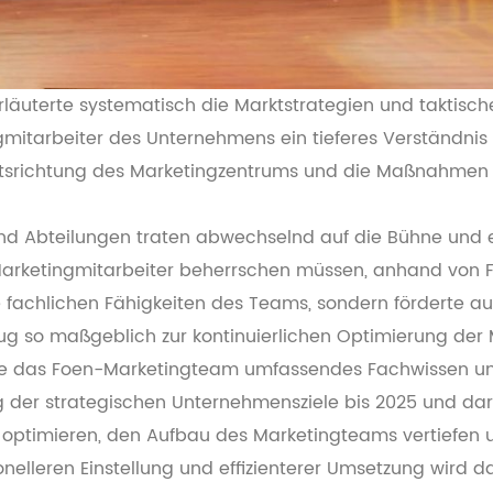
erläuterte systematisch die Marktstrategien und takti
mitarbeiter des Unternehmens ein tieferes Verständnis 
beitsrichtung des Marketingzentrums und die Maßnahmen
nd Abteilungen traten abwechselnd auf die Bühne und e
rketingmitarbeiter beherrschen müssen, anhand von Fal
e fachlichen Fähigkeiten des Teams, sondern förderte a
 so maßgeblich zur kontinuierlichen Optimierung der M
te das Foen-Marketingteam umfassendes Fachwissen und 
r strategischen Unternehmensziele bis 2025 und darü
 optimieren, den Aufbau des Marketingteams vertiefen u
nelleren Einstellung und effizienterer Umsetzung wird d