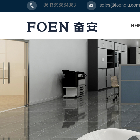
+86 13696864883
sales@foenalu.com
HEI