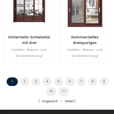
Sicherheits-Schiebetür
Kommerzielles
mit drei
dreispuriges
Verbindungselementen
horizontales
Funktion: Wärme- und
Funktion: Wärme- und
Schiebefenster aus
Schalldämmung/
Schalldämmung/
Aluminium
Wasserdichtigkeit/
Wasserdichtigkeit/
Luftdichtheit. Glas: Ganz nach
Luftdichtheit. Glas: Ganz nach
Ihren Wünschen.
Ihren Wünschen.
1
2
3
4
5
6
7
8
9
10
>>
[ Insgesamt
10
Seiten]