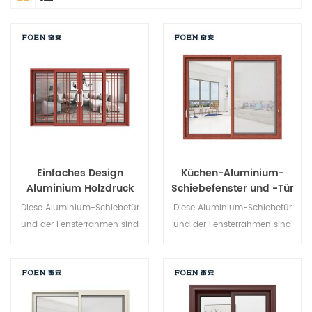
Einfaches Design
Küchen-Aluminium-
Aluminium Holzdruck
Schiebefenster und -Tür
Schlafzimmer
Diese Aluminium-Schiebetür
Diese Aluminium-Schiebetür
Schiebetür
und der Fensterrahmen sind
und der Fensterrahmen sind
an mehreren Punkten
mehrfach verriegelt, Die
verriegelt, die Abdichtung und
Versiegelung und die
die Diebstahlsicherung sind
Diebstahlsicherung sind
hervorragend. Verschiedene
hervorragend. Verschiedene
Türtypen für unterschiedliche
Türtypen für unterschiedliche