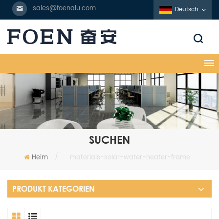
sales@foenalu.com
Deutsch
SUCHEN
Heim
/
materials-solar-water-heater-frame
PRODUKT KATEGORIEN