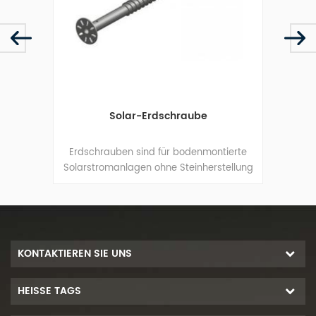
Ver
Solar-Erdschraube
Endk
mm ei
Plat
3 für
Erdschrauben sind für bodenmontierte
Sie 
Solarstromanlagen ohne Steinherstellung
das
ächern
vor Ort vorgesehen.
naht
igen.
KONTAKTIEREN SIE UNS
HEISSE TAGS