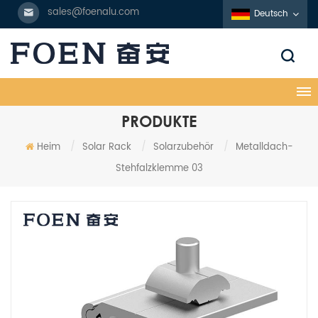
sales@foenalu.com
Deutsch
PRODUKTE
Heim
/
Solar Rack
/
Solarzubehör
/
Metalldach-
Stehfalzklemme 03