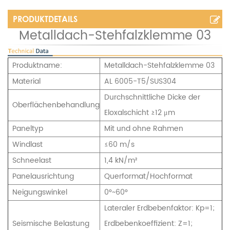
PRODUKTDETAILS
Metalldach-Stehfalzklemme 03
Produktname:
Metalldach-Stehfalzklemme 03
Material
AL 6005-T5/SUS304
Durchschnittliche Dicke der
Oberflächenbehandlung
Eloxalschicht ≥12 μm
Paneltyp
Mit und ohne Rahmen
Windlast
≤60 m/s
Schneelast
1,4 kN/m²
Panelausrichtung
Querformat/Hochformat
Neigungswinkel
0°~60°
Lateraler Erdbebenfaktor: Kp=1;
Seismische Belastung
Erdbebenkoeffizient: Z=1;