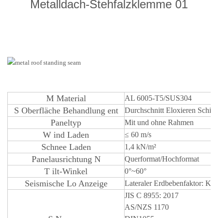
Metalldach-Stehfalzklemme 01
M
Material
AL 6005-T5/SUS304
S
Oberfläche
Behandlung
ent
Durchschnitt
Eloxieren
Schic
Paneltyp
Mit und ohne Rahmen
W
ind Laden
≤
60 m/s
Schnee
Laden
1,4 kN/m²
Panelausrichtung
N
Querformat/Hochformat
T
ilt-Winkel
0°~60°
Seismische Lo
Anzeige
Lateraler Erdbebenfaktor: Kp=
JIS C 8955: 2017
AS/NZS 1170