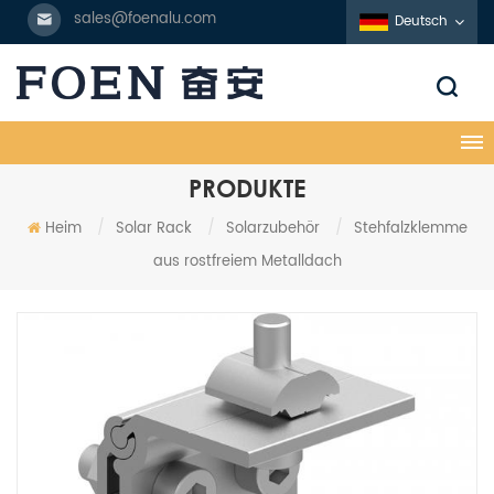
sales@foenalu.com
Deutsch
PRODUKTE
Heim
/
Solar Rack
/
Solarzubehör
/
Stehfalzklemme
aus rostfreiem Metalldach