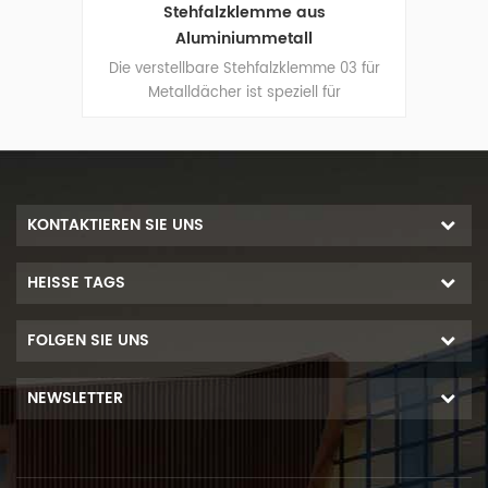
 03
Stehfalzklemme aus
Aluminiummetall
3 für
Die verstellbare Stehfalzklemme 03 für
Erds
Metalldächer ist speziell für
Solar
ächern
Solarmontagesysteme auf Metalldächern
naht
konzipiert und wird an der Dachnaht
igen.
befestigt, um Schienen zu befestigen.
KONTAKTIEREN SIE UNS
HEISSE TAGS
FOLGEN SIE UNS
NEWSLETTER