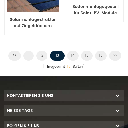
Bodenmontagegestell
für Solar-PV-Module
Solarmontagestruktur
auf Ziegeldächern
<<
11
12
13
14
15
16
>>
[ Insgesamt
16
Seiten]
KONTAKTIEREN SIE UNS
HEISSE TAGS
FOLGEN SIE UNS