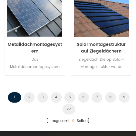
bald.
Metalldachmontagesyst
Solarmontagestruktur
em
auf Ziegeldächern
Das
Ziegeldach Die op Solar-
Metalldachmontagesystem
Montagestruktur wurde
bietet Installateuren eine
speziell für Solaranlagen auf
wirtschaftlichere Lösung mit
privaten und gewerblichen
schnellerer Installation und
Dächern entwickelt.
sicherer Struktur.
1
2
3
4
5
6
7
8
9
>>
[ Insgesamt
9
Seiten]