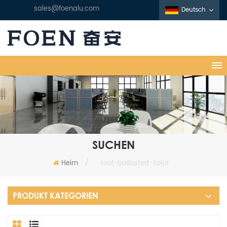
sales@foenalu.com
Deutsch
SUCHEN
Heim
/
roof-ballasted-solar
PRODUKT KATEGORIEN