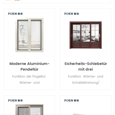
Moderne Aluminium-
Sicherheits-Schiebetür
Pendeltür
mit drei
Verbindungselementen
Funktion der Flügeltür:
Funktion: Wärme- und
Wärme- und
Schalldämmung/
Schalldämmung/
Wasserdichtigkeit/
Wasserdichtigkeit/
Luftdichtheit. Glas: Ganz nach
Luftdichtheit. Glas: Ganz nach
Ihren Wünschen.
Ihren Wünschen.