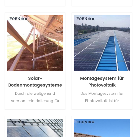
Bodenmontageset für
nach Bodenbeschaffenheit
Solarstromanlagen hilft Ihnen,
mit Betonsockel oder
Arbeitskosten zu sparen und
Erdschrauben verwendet
die Installationszeit zu
werden.
verkürzen.
Solar-
Montagesystem für
Bodenmontagesysteme
Photovoltaik
Durch die weitgehend
Das Montagesystem für
vormontierte Halterung für
Photovoltaik ist für
Solar-Bodenmontagesysteme
Metalldächer konzipiert und
können Sie Arbeitskosten
bietet Vorteile wie einfache
sparen und die
Montage, enorme
Installationszeit verkürzen.
Stromversorgung, stabile und