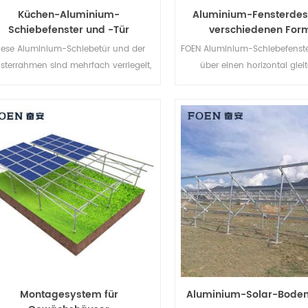
Küchen-Aluminium-
Aluminium-Fensterdesi
Schiebefenster und -Tür
verschiedenen For
iese Aluminium-Schiebetür und der
FOEN Aluminium-Schiebefenste
sterrahmen sind mehrfach verriegelt,
über einen horizontal gle
Die Versiegelung und die
Einzelflügel, der eine volls
ebstahlsicherung sind hervorragend.
Belüftung von oben nach
Verschiedene Türtypen für
ermöglicht. Da sich der Flügel
unterschiedliche architektonische
außen öffnet, eignen sie
Anforderungen
hervorragend für Räume mit 
Gehwege, Veranden oder Terr
handelt sich um unser voll
anpassbares Schiebefens
Montagesystem für
Aluminium-Solar-Bode