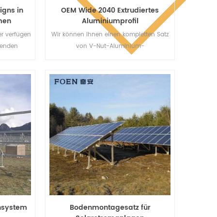
gns in
OEM Wide 2040 Extrudiertes
men
Aluminiumprofil
r verfügen
Wir können Ihnen einen kompletten Satz
itenden
von V-Nut-Aluminium-
tändige
Strangpressprofilen,
 unten
Befestigungselementen und
 nicht nach
Aluminiumprofilzubehör anbieten.
 sich
Blick auf
assen. Es
ständig
ter.
nsystem
Bodenmontagesatz für