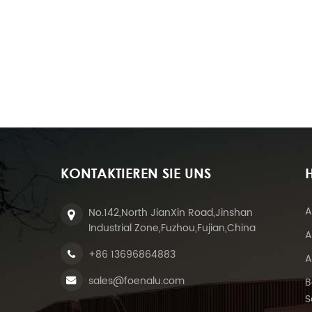
KONTAKTIEREN SIE UNS
H
A
No.142,North JianXin Road,Jinshan
Industrial Zone,Fuzhou,Fujian,China
A
+86 13696864883
A
sales@foenalu.com
B
S