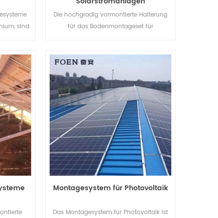
Solarstromanlagen
esysteme
Die hochgradig vormontierte Halterung
ium, sind
für das Bodenmontageset für
tig eine
Solarstromanlagen hilft Ihnen,
ändigkeit
Arbeitskosten zu sparen und die
Installationszeit zu verkürzen.
ysteme
Montagesystem für Photovoltaik
ontierte
Das Montagesystem für Photovoltaik ist