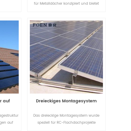
für Metalldächer konzipiert und bietet
nen Sie
Vorteile wie einfache Montage, enorme
d die
Stromversorgung, stabile und bald.
zen.
r auf
Dreieckiges Montagesystem
gestruktur
Das dreieckige Montagesystem wurde
agen auf
speziell für RC-Flachdachprojekte
 Dächern
entwickelt. Es handelt sich um ein