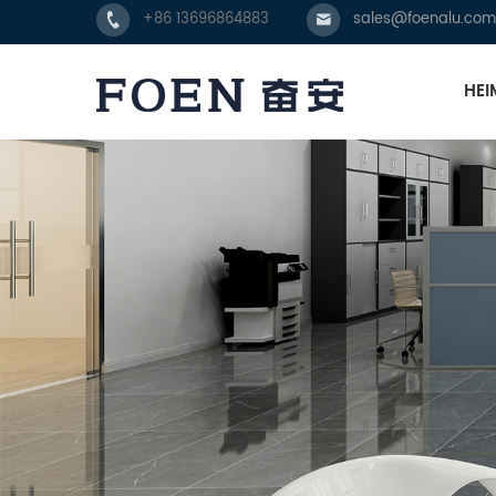
+86 13696864883
sales@foenalu.com
HEI