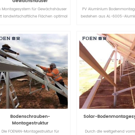
Gewächshäuser
s Montagesystem für Gewächshäuser
PV Aluminium Bodenmontag
zt landwirtschaftliche Flächen optimal
bestehen aus AL-6005-Alumin
 und erzeugt saubere Energie aus der
leicht und weisen gleichzei
Sonne, was den Menschen eine
hervorragende Korrosionsbest
sauberere Zukunft beschert.
auf.
Bodenschrauben-
Solar-Bodenmontages
Montagestruktur
Die FOENAN-Montagestruktur für
Durch die weitgehend vorm