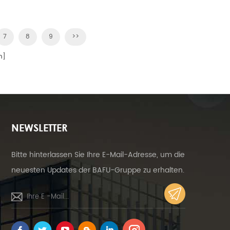
einstellbares Ökostromkraftwerk, das den
Strombedarf eines ganzen Gebäudes
deckt.
7
8
9
>>
n]
NEWSLETTER
Bitte hinterlassen Sie Ihre E-Mail-Adresse, um die
neuesten Updates der BAFU-Gruppe zu erhalten.