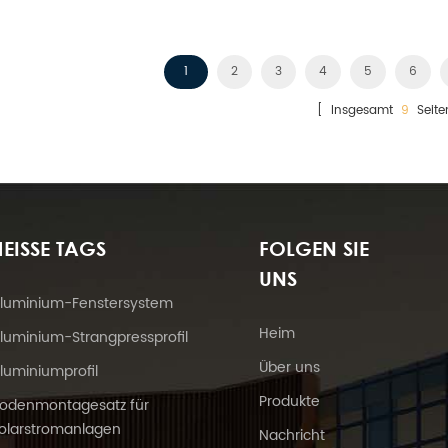
sicherer Struktur.
entwickelt.
1
2
3
4
5
6
[ Insgesamt
9
Seite
EISSE TAGS
FOLGEN SIE
UNS
luminium-Fenstersystem
Heim
luminium-Strangpressprofil
Über uns
luminiumprofil
Produkte
odenmontagesatz für
olarstromanlagen
Nachricht