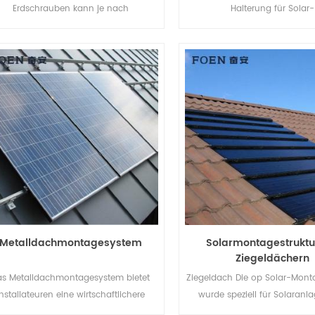
Erdschrauben kann je nach
Halterung für Solar-
odenbeschaffenheit mit Betonsockel
Bodenmontagesysteme kön
er Erdschrauben verwendet werden.
Arbeitskosten sparen un
Installationszeit verkür
Metalldachmontagesystem
Solarmontagestruktu
Ziegeldächern
as Metalldachmontagesystem bietet
Ziegeldach Die op Solar-Monta
Installateuren eine wirtschaftlichere
wurde speziell für Solaranl
sung mit schnellerer Installation und
privaten und gewerblichen