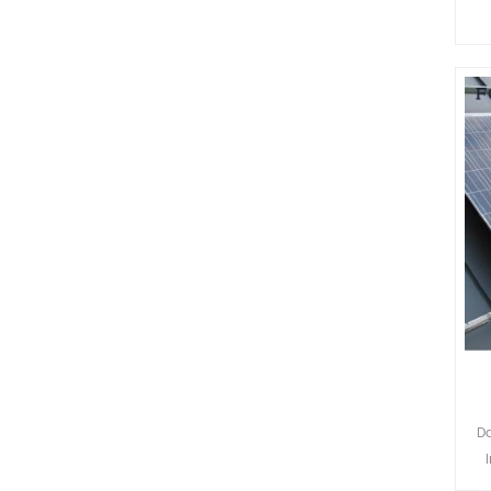
B
od
D
Lö