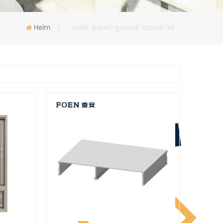
Heim
/
solar-panel-ground-mount-kit