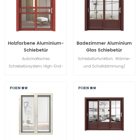
architektonische
Anforderungen.
Holzfarbene Aluminium-
Badezimmer Aluminium
Schiebetür
Glas Schiebetür
Automatisches
Schiebetürfunktion: Wärme-
Schiebetürsystem, High-End-
und Schalldämmung/
Produkt. Individuell anpassbar
Wasserdichtigkeit/
zum günstigen Preis!
Luftdichtigkeit. Glas: Ganz
nach Ihren Wünschen.