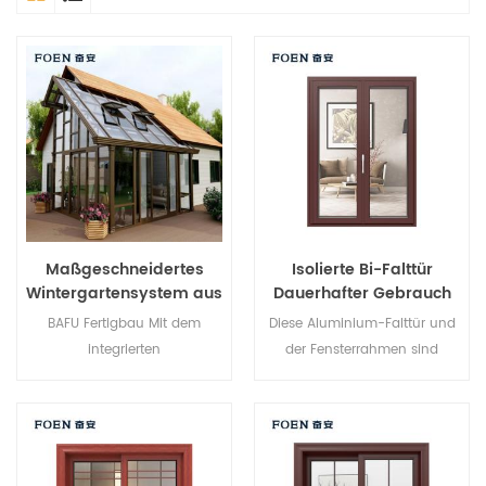
Maßgeschneidertes
Isolierte Bi-Falttür
Wintergartensystem aus
Dauerhafter Gebrauch
Aluminium und Glas
Für Küstenhotel
BAFU Fertigbau Mit dem
Diese Aluminium-Falttür und
integrierten
der Fensterrahmen sind
Wintergartensystem wird Ihr
mehrfach verriegelt, Die
Wintergarten noch
Versiegelung und die
praktischer,
Diebstahlsicherung sind
benutzerfreundlicher und
hervorragend. Verschiedene
komfortabler.
Türtypen für unterschiedliche