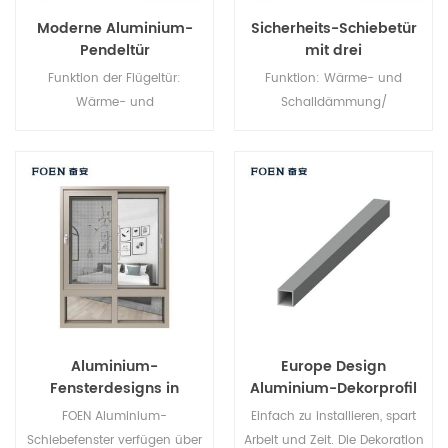
Moderne Aluminium-
Sicherheits-Schiebetür
Pendeltür
mit drei
Verbindungselementen
Funktion der Flügeltür:
Funktion: Wärme- und
Wärme- und
Schalldämmung/
Schalldämmung/
Wasserdichtigkeit/
Wasserdichtigkeit/
Luftdichtheit. Glas: Ganz nach
Luftdichtheit. Glas: Ganz nach
Ihren Wünschen.
Ihren Wünschen.
Aluminium-
Europe Design
Fensterdesigns in
Aluminium-Dekorprofil
verschiedenen Formen
FOEN Aluminium-
Einfach zu installieren, spart
Schiebefenster verfügen über
Arbeit und Zeit. Die Dekoration