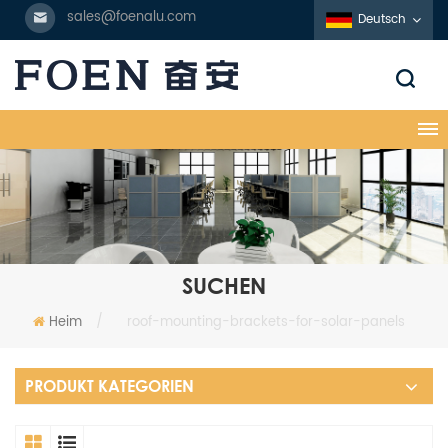
sales@foenalu.com
Deutsch
SUCHEN
Heim
/
roof-mounting-brackets-for-solar-panels
PRODUKT KATEGORIEN