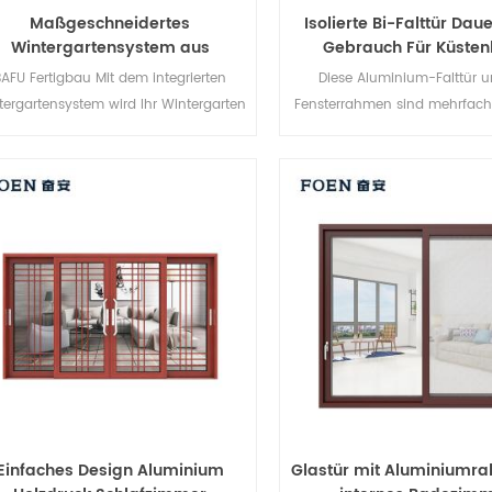
Maßgeschneidertes
Isolierte Bi-Falttür Dau
Wintergartensystem aus
Gebrauch Für Küsten
Aluminium und Glas
BAFU Fertigbau Mit dem integrierten
Diese Aluminium-Falttür u
tergartensystem wird Ihr Wintergarten
Fensterrahmen sind mehrfach v
ch praktischer, benutzerfreundlicher
Die Versiegelung und 
und komfortabler.
Diebstahlsicherung sind herv
Verschiedene Türtypen 
unterschiedliche architekt
Anforderungen.
Einfaches Design Aluminium
Glastür mit Aluminiumra