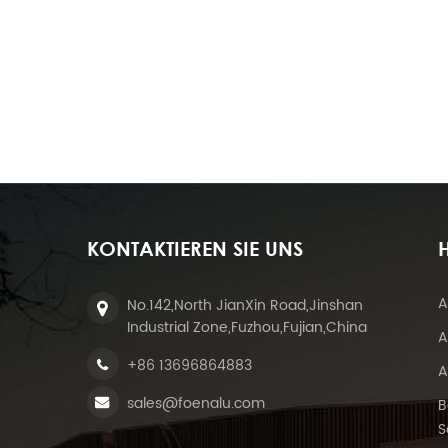
KONTAKTIEREN SIE UNS
H
A
No.142,North JianXin Road,Jinshan
Industrial Zone,Fuzhou,Fujian,China
A
+86 13696864883
A
sales@foenalu.com
B
S