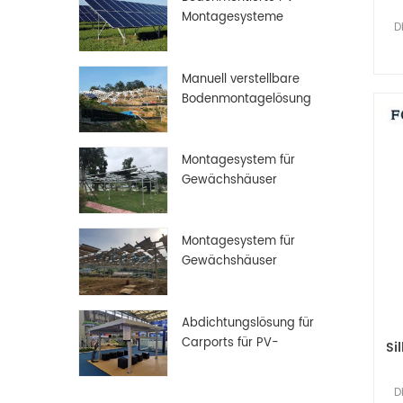
Montagesysteme
D
Pu
Manuell verstellbare
Bodenmontagelösung
her
Montagesystem für
Gewächshäuser
Montagesystem für
Gewächshäuser
Abdichtungslösung für
Carports für PV-
Si
Solarmodule
D