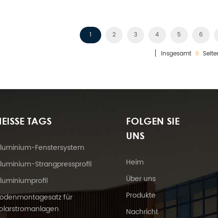
1
2
3
4
5
6
[ Insgesamt
9
Seite
EISSE TAGS
FOLGEN SIE
UNS
luminium-Fenstersystem
Heim
luminium-Strangpressprofil
Über uns
luminiumprofil
Produkte
odenmontagesatz für
olarstromanlagen
Nachricht