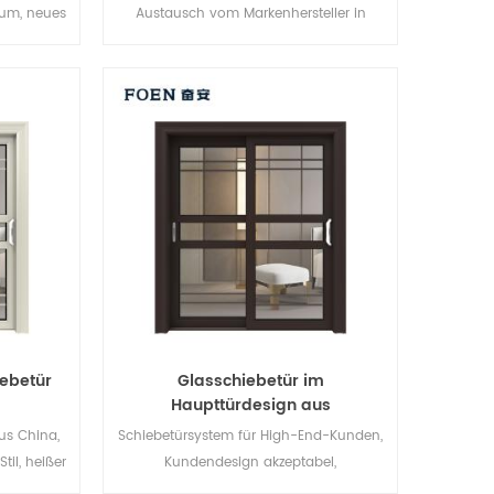
um, neues
Austausch vom Markenhersteller in
ickelt.
China, gut für den Großhandel.
ebetür
Glasschiebetür im
Haupttürdesign aus
Aluminiumlegierung
us China,
Schiebetürsystem für High-End-Kunden,
il, heißer
Kundendesign akzeptabel,
n USA.