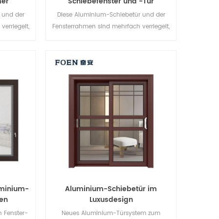
mer
Schiebefenster und -Tür
 und der
Diese Aluminium-Schiebetür und der
erriegelt,
Fensterrahmen sind mehrfach verriegelt,
die
Die Versiegelung und die
orragend.
Diebstahlsicherung sind hervorragend.
für
Verschiedene Türtypen für
onische
unterschiedliche architektonische
Anforderungen
uminium-
Aluminium-Schiebetür im
den
Luxusdesign
 Fenster-
Neues Aluminium-Türsystem zum