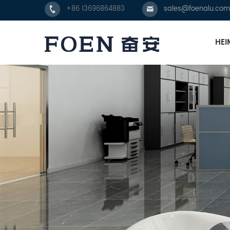
+86 13696864883
sales@foenalu.com
HEI