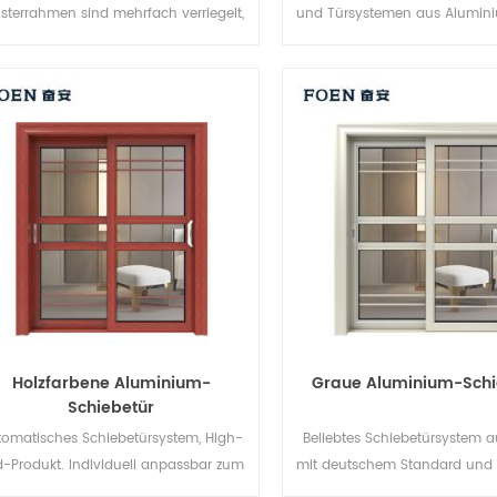
sterrahmen sind mehrfach verriegelt,
und Türsystemen aus Alumini
Die Versiegelung und die
Design, neuer Stil, neu entw
ebstahlsicherung sind hervorragend.
Verschiedene Türtypen für
unterschiedliche architektonische
Anforderungen.
Holzfarbene Aluminium-
Graue Aluminium-Schi
Schiebetür
tomatisches Schiebetürsystem, High-
Beliebtes Schiebetürsystem a
-Produkt. Individuell anpassbar zum
mit deutschem Standard und St
günstigen Preis!
Verkauf in der EU und de