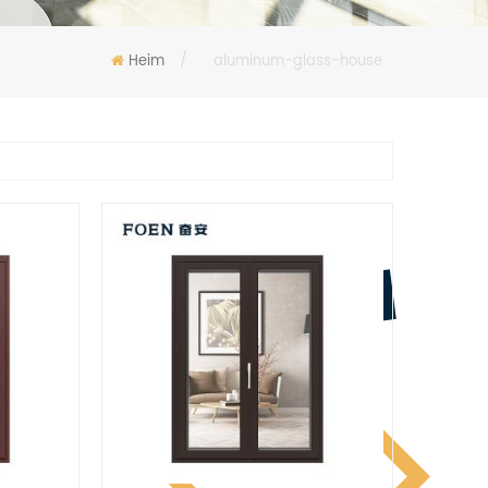
Heim
/
aluminum-glass-house