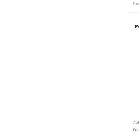
Fen
Di
Au
End