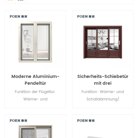
Moderne Aluminium-
Sicherheits-Schiebetür
Pendeltür
mit drei
Verbindungselementen
Funktion der Flügeltür:
Funktion: Wärme- und
Wärme- und
Schalldämmung/
Schalldämmung/
Wasserdichtigkeit/
Wasserdichtigkeit/
Luftdichtheit. Glas: Ganz nach
Luftdichtheit. Glas: Ganz nach
Ihren Wünschen.
Ihren Wünschen.