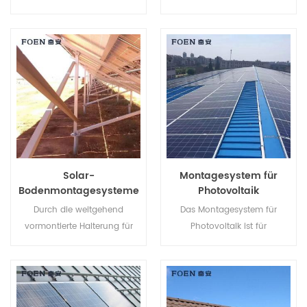
Bodenmontageset für
nach Bodenbeschaffenheit
Solarstromanlagen hilft Ihnen,
mit Betonsockel oder
Arbeitskosten zu sparen und
Erdschrauben verwendet
die Installationszeit zu
werden.
verkürzen.
Solar-
Montagesystem für
Bodenmontagesysteme
Photovoltaik
Durch die weitgehend
Das Montagesystem für
vormontierte Halterung für
Photovoltaik ist für
Solar-Bodenmontagesysteme
Metalldächer konzipiert und
können Sie Arbeitskosten
bietet Vorteile wie einfache
sparen und die
Montage, enorme
Installationszeit verkürzen.
Stromversorgung, stabile und