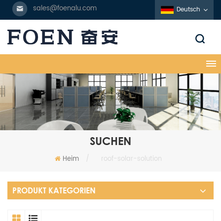
sales@foenalu.com
Deutsch
SUCHEN
Heim
/
roof-solar-solution
PRODUKT KATEGORIEN