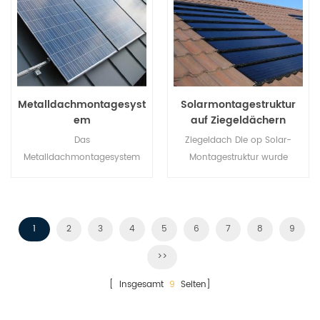
bald.
Metalldachmontagesyst
Solarmontagestruktur
em
auf Ziegeldächern
Das
Ziegeldach Die op Solar-
Metalldachmontagesystem
Montagestruktur wurde
bietet Installateuren eine
speziell für Solaranlagen auf
wirtschaftlichere Lösung mit
privaten und gewerblichen
schnellerer Installation und
Dächern entwickelt.
sicherer Struktur.
1
2
3
4
5
6
7
8
9
>>
[ Insgesamt
9
Seiten]