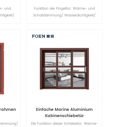
e- und
Funktion der Flügeltür: Wärme- und
tigkeit/
Schalldämmung/ Wasserdichtigkeit/
ach Ihren
Luftdichtheit. Glas: Ganz nach Ihren
Wünschen.
mrahmen
Einfache Marine Aluminium
Kabinenschiebetür
ldämmung/
Die Funktion dieser Schiebetür: Wärme-