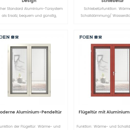
Design
Schiebetür
her Standard Aluminium-Türsystem
Schiebetürfunktion: Wärm
als Ersatz, bequem und günstig,
Schalldämmung/ Wasserdich
deutscher Stil.
Luftdichtigkeit. Glas: Ganz n
Wünschen.
oderne Aluminium-Pendeltür
Flügeltür mit Aluminiu
unktion der Flügeltür: Wärme- und
Funktion: Wärme- und Schal