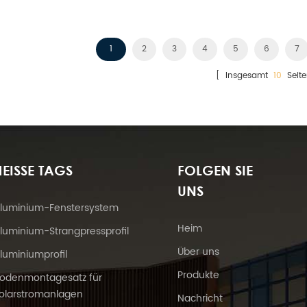
1
2
3
4
5
6
7
[ Insgesamt
10
Seite
EISSE TAGS
FOLGEN SIE
UNS
luminium-Fenstersystem
Heim
luminium-Strangpressprofil
Über uns
luminiumprofil
Produkte
odenmontagesatz für
olarstromanlagen
Nachricht