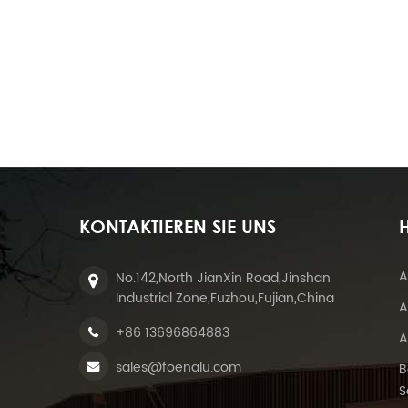
KONTAKTIEREN SIE UNS
H
A
No.142,North JianXin Road,Jinshan
Industrial Zone,Fuzhou,Fujian,China
A
+86 13696864883
A
sales@foenalu.com
B
S