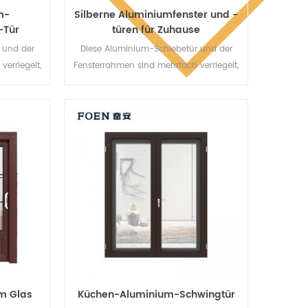
m-
Silberne Aluminiumfenster und -
-Tür
türen für Zuhause
 und der
Diese Aluminium-Schiebetür und der
erriegelt,
Fensterrahmen sind mehrfach verriegelt,
die
Die Versiegelung und die
orragend.
Diebstahlsicherung sind hervorragend.
für
Verschiedene Türtypen für
onische
unterschiedliche architektonische
Anforderungen.
m Glas
Küchen-Aluminium-Schwingtür