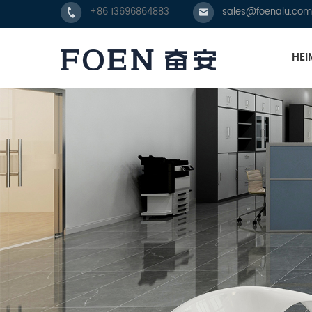
+86 13696864883
sales@foenalu.com
HEI