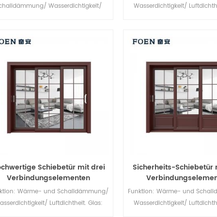
challdämmung/ Wasserdichtigkeit/
Wasserdichtigkeit/ Luftdichth
uftdichtheit. Glas: Ganz nach Ihren
Ganz nach Ihren Wünsc
Wünschen.
chwertige Schiebetür mit drei
Sicherheits-Schiebetür 
Verbindungselementen
Verbindungselemen
ktion: Wärme- und Schalldämmung/
Funktion: Wärme- und Schal
sserdichtigkeit/ Luftdichtheit. Glas:
Wasserdichtigkeit/ Luftdichth
Ganz nach Ihren Wünschen.
Ganz nach Ihren Wünsc