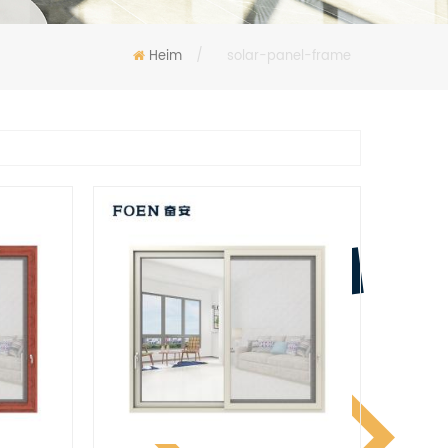
Heim
/
solar-panel-frame