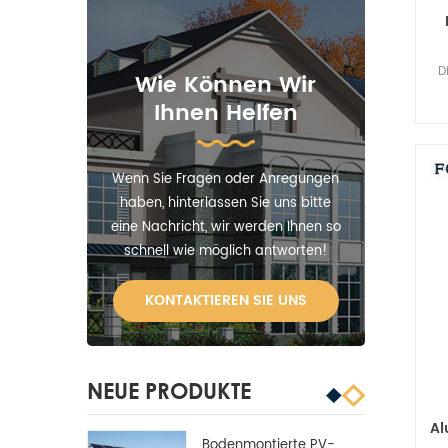
D
Wie Können Wir
Ihnen Helfen
Pu
her
Wenn Sie Fragen oder Anregungen
haben, hinterlassen Sie uns bitte
eine Nachricht, wir werden Ihnen so
schnell wie möglich antworten!
KONTAKTIEREN SIE UNS
NEUE PRODUKTE
Al
Bodenmontierte PV-