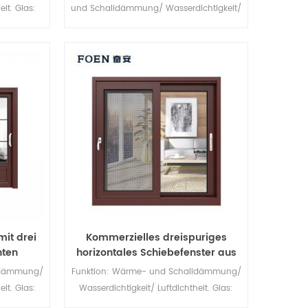
eit. Glas:
und Schalldämmung/ Wasserdichtigkeit/
hen.
Luftdichtheit. Glas: Ganz nach Ihren
Wünschen.
mit drei
Kommerzielles dreispuriges
ten
horizontales Schiebefenster aus
Aluminium
ldämmung/
Funktion: Wärme- und Schalldämmung/
eit. Glas:
Wasserdichtigkeit/ Luftdichtheit. Glas:
hen.
Ganz nach Ihren Wünschen.