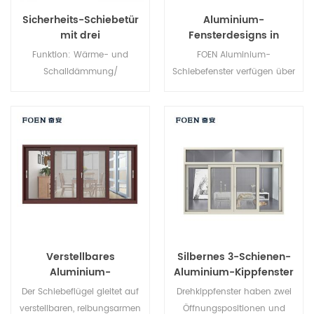
Sicherheits-Schiebetür
Aluminium-
mit drei
Fensterdesigns in
Verbindungselementen
verschiedenen Formen
Funktion: Wärme- und
FOEN Aluminium-
Schalldämmung/
Schiebefenster verfügen über
Wasserdichtigkeit/
einen horizontal gleitenden
Luftdichtheit. Glas: Ganz nach
Einzelflügel, der eine
Ihren Wünschen.
vollständige Belüftung von
oben nach unten ermöglicht.
Da sich der Flügel nicht nach
außen öffnet, eignen sie sich
hervorragend für Räume mit
Blick auf Gehwege, Veranden
oder Terrassen. Es handelt
sich um unser vollständig
Verstellbares
Silbernes 3-Schienen-
anpassbares Schiebefenster.
Aluminium-
Aluminium-Kippfenster
Schiebefenster
Der Schiebeflügel gleitet auf
Drehkippfenster haben zwei
verstellbaren, reibungsarmen
Öffnungspositionen und