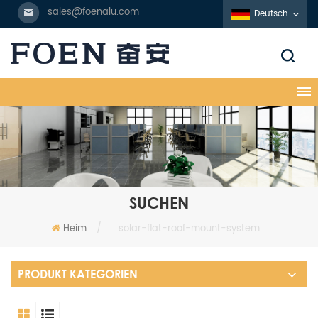
sales@foenalu.com
Deutsch
SUCHEN
Heim
/
solar-flat-roof-mount-system
PRODUKT KATEGORIEN