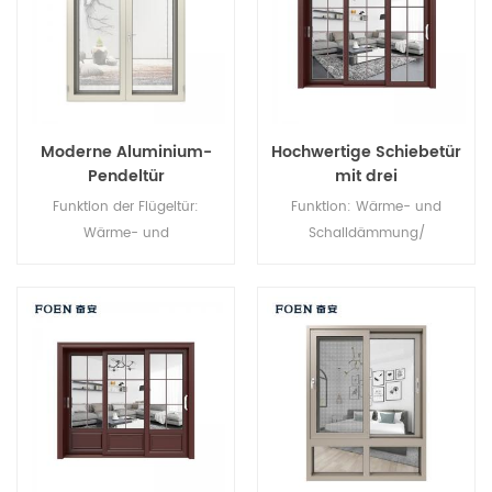
Moderne Aluminium-
Hochwertige Schiebetür
Pendeltür
mit drei
Verbindungselementen
Funktion der Flügeltür:
Funktion: Wärme- und
Wärme- und
Schalldämmung/
Schalldämmung/
Wasserdichtigkeit/
Wasserdichtigkeit/
Luftdichtheit. Glas: Ganz nach
Luftdichtheit. Glas: Ganz nach
Ihren Wünschen.
Ihren Wünschen.