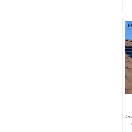
Zie
p