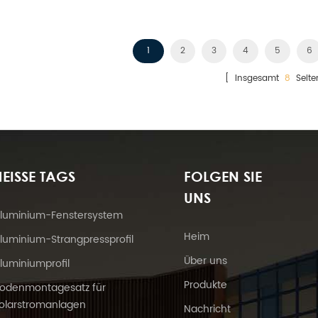
entwickelt.
einstellbares Ökostromkraftwe
Strombedarf eines ganzen 
deckt.
1
2
3
4
5
6
[ Insgesamt
8
Seite
EISSE TAGS
FOLGEN SIE
UNS
luminium-Fenstersystem
Heim
luminium-Strangpressprofil
Über uns
luminiumprofil
Produkte
odenmontagesatz für
olarstromanlagen
Nachricht