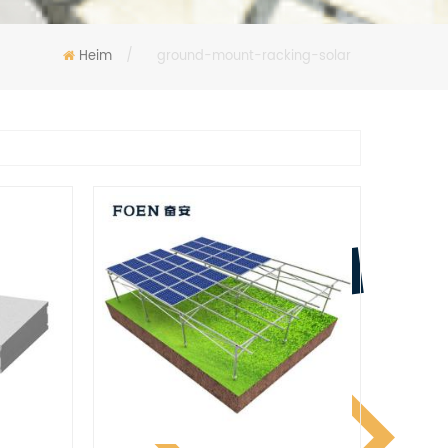
Heim
/
ground-mount-racking-solar