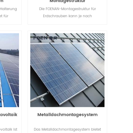
en
Montagestruktur
Halterung
Die FOENAN-Montagestruktur für
t für
Erdschrauben kann je nach
hnen,
Bodenbeschaffenheit mit Betonsockel
nd die
oder Erdschrauben verwendet werden.
rzen.
ovoltaik
Metalldachmontagesystem
oltaik ist
Das Metalldachmontagesystem bietet