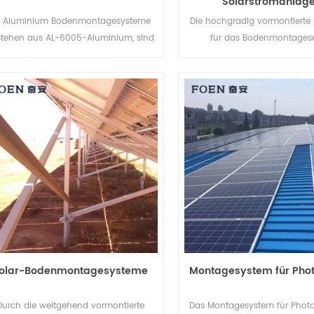
Solarstromanlag
 Aluminium Bodenmontagesysteme
Die hochgradig vormontierte 
stehen aus AL-6005-Aluminium, sind
für das Bodenmontagese
leicht und weisen gleichzeitig eine
Solarstromanlagen hilft I
rvorragende Korrosionsbeständigkeit
Arbeitskosten zu sparen u
auf.
Installationszeit zu verkü
olar-Bodenmontagesysteme
Montagesystem für Phot
Durch die weitgehend vormontierte
Das Montagesystem für Photov