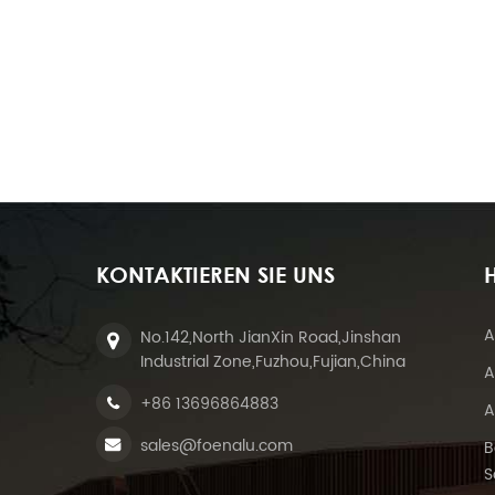
KONTAKTIEREN SIE UNS
H
A
No.142,North JianXin Road,Jinshan
Industrial Zone,Fuzhou,Fujian,China
A
+86 13696864883
A
sales@foenalu.com
B
S