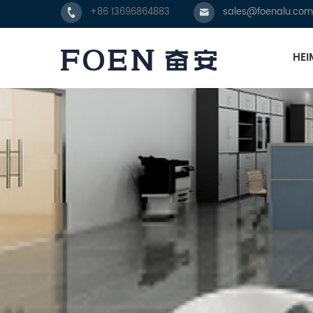
+86 13696864883
sales@foenalu.com
HEI