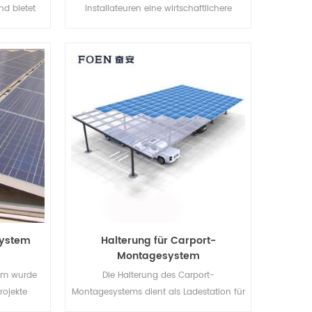
nd bietet
Installateuren eine wirtschaftlichere
e, enorme
Lösung mit schnellerer Installation und
nd bald.
sicherer Struktur.
system
Halterung für Carport-
Montagesystem
em wurde
Die Halterung des Carport-
rojekte
Montagesystems dient als Ladestation für
 um ein
Elektrofahrzeuge und erzeugt gleichzeitig