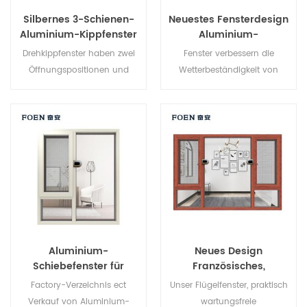
sorgen für erhöhte
Silbernes 3-Schienen-
Neuestes Fensterdesign
Fensterstabilität.
Aluminium-Kippfenster
Aluminium-
Flügelfenster
Drehkippfenster haben zwei
Fenster verbessern die
Öffnungspositionen und
Wetterbeständigkeit von
können als Flügel- oder
Aluminium durch
Kippfenster verwendet
elektrostatisches
werden. Die Flügelöffnung
Sprühverfahren,
ermöglicht maximale
elektrostatisches
Luftzirkulation und einfache
Pulversprühverfahren auf der
Reinigung, die Kippöffnung
Aluminiumoberfläche,
ermöglicht den Luftdurchlass
Umweltschutz, Gesundheit,
bei schlechtem Wetter.
angenehme Haptik, Erhöhung
der Korrosionsbeständigkeit,
Frostbeständigkeit und
Aluminium-
Neues Design
Säurebeständigkeit von
Schiebefenster für
Französisches,
Aluminium,
Balkon
günstiges Eckfenster
Wetterbeständigkeit gegen
Factory-Verzeichnis ect
Unser Flügelfenster, praktisch
aus Aluminium
Verblassen.
Verkauf von Aluminium-
wartungsfreie