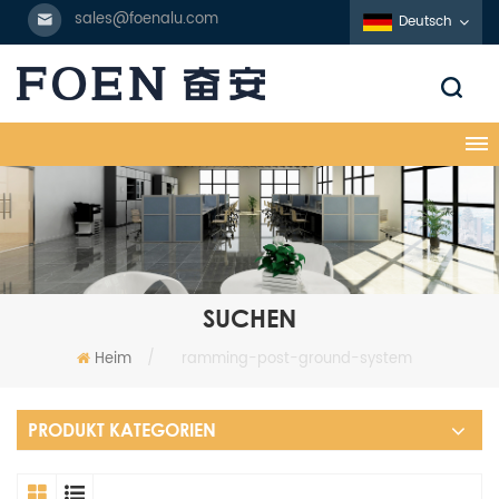
sales@foenalu.com
Deutsch
SUCHEN
Heim
/
ramming-post-ground-system
PRODUKT KATEGORIEN