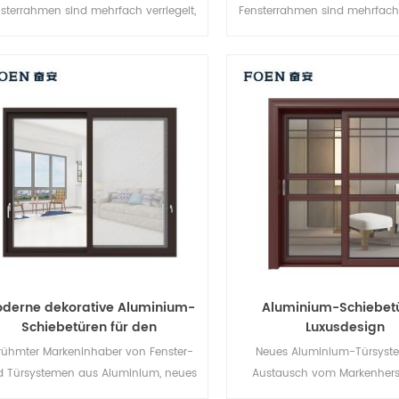
sterrahmen sind mehrfach verriegelt,
Fensterrahmen sind mehrfach v
Die Versiegelung und die
Die Versiegelung und 
ebstahlsicherung sind hervorragend.
Diebstahlsicherung sind herv
Verschiedene Türtypen für
Verschiedene Türtypen 
unterschiedliche architektonische
unterschiedliche architekt
Anforderungen
Anforderungen
derne dekorative Aluminium-
Aluminium-Schiebet
Schiebetüren für den
Luxusdesign
Außenbereich
rühmter Markeninhaber von Fenster-
Neues Aluminium-Türsyst
 Türsystemen aus Aluminium, neues
Austausch vom Markenherste
Design, neuer Stil, neu entwickelt.
China, gut für den Großh