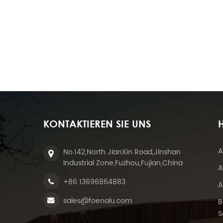
KONTAKTIEREN SIE UNS
H
A
No.142,North JianXin Road,Jinshan
Industrial Zone,Fuzhou,Fujian,China
A
+86 13696864883
A
sales@foenalu.com
B
S