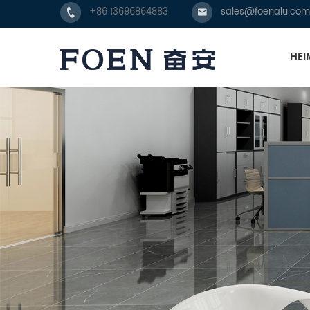
+86 13696864883
sales@foenalu.com
HEI