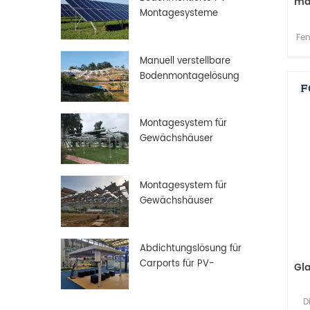
ma
Montagesysteme
Fen
Manuell verstellbare
Di
Bodenmontagelösung
Montagesystem für
Gewächshäuser
Montagesystem für
Gewächshäuser
Abdichtungslösung für
Carports für PV-
Gl
Solarmodule
D