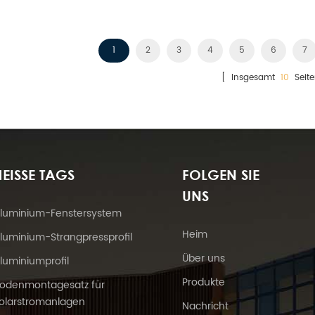
1
2
3
4
5
6
7
[ Insgesamt
10
Seite
EISSE TAGS
FOLGEN SIE
UNS
luminium-Fenstersystem
Heim
luminium-Strangpressprofil
Über uns
luminiumprofil
Produkte
odenmontagesatz für
olarstromanlagen
Nachricht