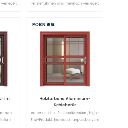
erriegelt,
Fensterrahmen sind mehrfach verriegelt,
die
Die Versiegelung und die
orragend.
Diebstahlsicherung sind hervorragend.
für
Verschiedene Türtypen für
onische
unterschiedliche architektonische
Anforderungen.
ür im
Holzfarbene Aluminium-
Schiebetür
em zum
Automatisches Schiebetürsystem, High-
ller in
End-Produkt. Individuell anpassbar zum
andel.
günstigen Preis!