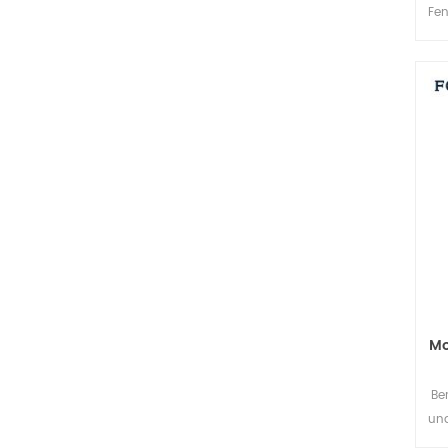
Fen
Di
Mo
Be
und