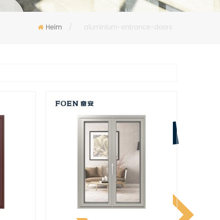
Heim
/
aluminium-entrance-doors