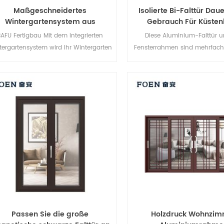
Maßgeschneidertes
Isolierte Bi-Falttür Dau
Wintergartensystem aus
Gebrauch Für Küsten
Aluminium und Glas
BAFU Fertigbau Mit dem integrierten
Diese Aluminium-Falttür u
tergartensystem wird Ihr Wintergarten
Fensterrahmen sind mehrfach v
ch praktischer, benutzerfreundlicher
Die Versiegelung und 
und komfortabler.
Diebstahlsicherung sind herv
Verschiedene Türtypen 
unterschiedliche architekt
Anforderungen.
Passen Sie die große
Holzdruck Wohnzim