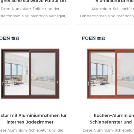
gnetische schwarze Falttür an.
Aluminiumrahme
Dauerhafter Gebrauch
Schiebefenstersys
Diese Aluminium-Falttür und der
Aluminium-Schiebetür
sterrahmen sind mehrfach verriegelt,
Fensterrahmen sind mehrfach v
Die Versiegelung und die
Die Versiegelung und 
ebstahlsicherung sind hervorragend.
Diebstahlsicherung sind herv
Verschiedene Türtypen für
Verschiedene Türtypen 
unterschiedliche architektonische
unterschiedliche architekt
Anforderungen.
Anforderungen.
astür mit Aluminiumrahmen für
Küchen-Aluminiu
internes Badezimmer
Schiebefenster und 
iese Aluminium-Schiebetür und der
Diese Aluminium-Schiebetür