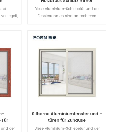
n
Holzdruck Schlafzimmer
tem
Schiebetür
 und
Diese Aluminium-Schiebetür und der
erriegelt,
Fensterrahmen sind an mehreren
die
Punkten verriegelt, die Abdichtung und
orragend.
die Diebstahlsicherung sind
für
hervorragend. Verschiedene Türtypen für
onische
unterschiedliche architektonische
Anforderungen.
m-
Silberne Aluminiumfenster und -
-Tür
türen für Zuhause
 und der
Diese Aluminium-Schiebetür und der