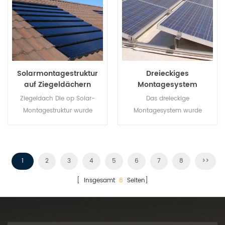
bald.
Solarmontagestruktur
Dreieckiges
auf Ziegeldächern
Montagesystem
Ziegeldach Die op Solar-
Das dreieckige
Montagestruktur wurde
Montagesystem wurde
speziell für Solaranlagen auf
speziell für RC-
privaten und gewerblichen
Flachdachprojekte entwickelt.
Dächern entwickelt.
Es handelt sich um ein
einstellbares
1
2
3
4
5
6
7
8
>>
Ökostromkraftwerk, das den
[ Insgesamt
8
Seiten]
Strombedarf eines ganzen
Gebäudes deckt.