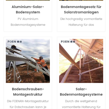
gekühlt, um die
Aluminium-Solar-
Bodenmontagesatz für
Härteanforderungen zu
Bodensystem
Solarstromanlagen
erfüllen.
PV Aluminium
Die hochgradig vormontierte
Bodenmontagesysteme
Halterung für das
bestehen aus AL-6005-
Bodenmontageset für
Aluminium, sind leicht und
Solarstromanlagen hilft Ihnen,
weisen gleichzeitig eine
Arbeitskosten zu sparen und
hervorragende
die Installationszeit zu
Korrosionsbeständigkeit auf.
verkürzen.
Bodenschrauben-
Solar-
Montagestruktur
Bodenmontagesysteme
Die FOENAN-Montagestruktur
Durch die weitgehend
für Erdschrauben kann je
vormontierte Halterung für