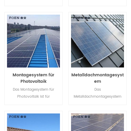
nach Bodenbeschaffenheit
Solar-Bodenmontagesysteme
mit Betonsockel oder
können Sie Arbeitskosten
Erdschrauben verwendet
sparen und die
werden.
Installationszeit verkürzen.
Montagesystem für
Metalldachmontagesyst
Photovoltaik
em
Das Montagesystem für
Das
Photovoltaik ist für
Metalldachmontagesystem
Metalldächer konzipiert und
bietet Installateuren eine
bietet Vorteile wie einfache
wirtschaftlichere Lösung mit
Montage, enorme
schnellerer Installation und
Stromversorgung, stabile und
sicherer Struktur.