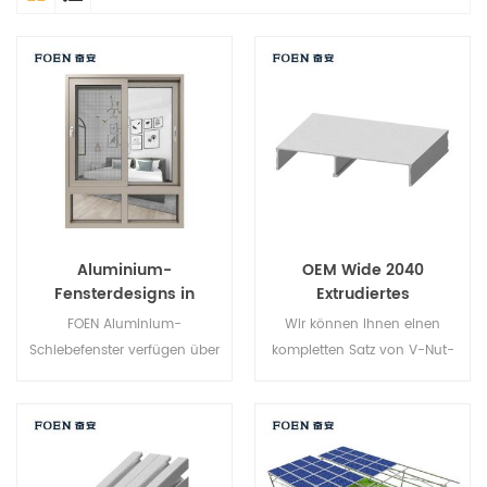
Aluminium-
OEM Wide 2040
Fensterdesigns in
Extrudiertes
verschiedenen Formen
Aluminiumprofil
FOEN Aluminium-
Wir können Ihnen einen
Schiebefenster verfügen über
kompletten Satz von V-Nut-
einen horizontal gleitenden
Aluminium-
Einzelflügel, der eine
Strangpressprofilen,
vollständige Belüftung von
Befestigungselementen und
oben nach unten ermöglicht.
Aluminiumprofilzubehör
Da sich der Flügel nicht nach
anbieten.