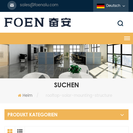
sales@foenalu.com
Deutsch
SUCHEN
Heim
/
rooftop-solar-mounting-structure
PRODUKT KATEGORIEN