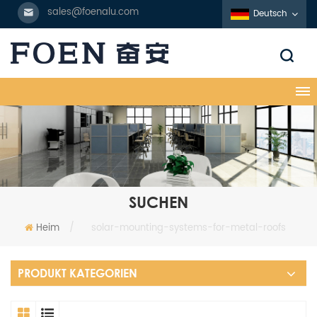
sales@foenalu.com
Deutsch
SUCHEN
Heim
/
solar-mounting-systems-for-metal-roofs
PRODUKT KATEGORIEN