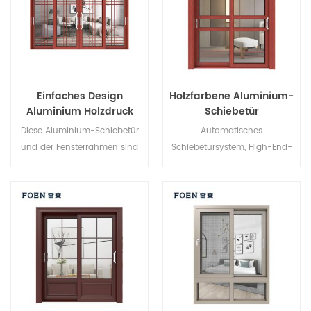
architektonische
Anforderungen.
Einfaches Design
Holzfarbene Aluminium-
Aluminium Holzdruck
Schiebetür
Schlafzimmer
Diese Aluminium-Schiebetür
Automatisches
Schiebetür
und der Fensterrahmen sind
Schiebetürsystem, High-End-
an mehreren Punkten
Produkt. Individuell anpassbar
verriegelt, die Abdichtung und
zum günstigen Preis!
die Diebstahlsicherung sind
hervorragend. Verschiedene
Türtypen für unterschiedliche
architektonische
Anforderungen.