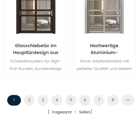
Glasschiebetür im
Hochwertige
Haupttürdesign aus
Aluminium-
Aluminiumlegierung
Glasschiebetür
Schiebetürsystem für High-
Hoher Arbeitsstandard mit
End-Kunden, Kundendesign
perfekter Qualität und bestem
akzeptabel,
Preis, Großhandelskäufer und
Franchisegeber sind
willkommen. Geben Sie Ihnen
die beste Aluminium-
1
2
3
4
5
6
7
8
>>
Schiebetür!
[ Insgesamt
8
Seiten]