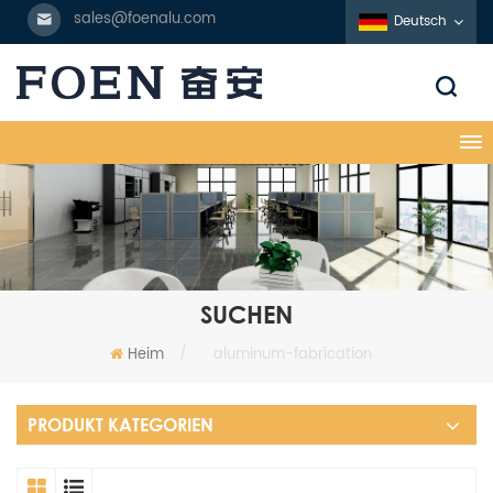
sales@foenalu.com
Deutsch
SUCHEN
Heim
/
aluminum-fabrication
PRODUKT KATEGORIEN