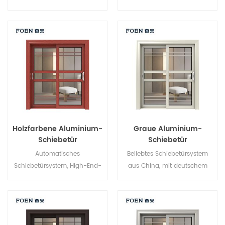
aus Aluminium, neues Design,
Markenhersteller in China, gut
neuer Stil, neu entwickelt.
für den Großhandel.
Holzfarbene Aluminium-
Graue Aluminium-
Schiebetür
Schiebetür
Automatisches
Beliebtes Schiebetürsystem
Schiebetürsystem, High-End-
aus China, mit deutschem
Produkt. Individuell anpassbar
Standard und Stil, heißer
zum günstigen Preis!
Verkauf in der EU und den
USA.