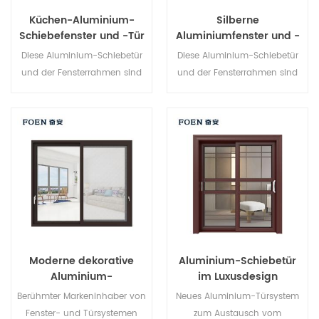
Küchen-Aluminium-
Silberne
Schiebefenster und -Tür
Aluminiumfenster und -
türen für Zuhause
Diese Aluminium-Schiebetür
Diese Aluminium-Schiebetür
und der Fensterrahmen sind
und der Fensterrahmen sind
mehrfach verriegelt, Die
mehrfach verriegelt, Die
Versiegelung und die
Versiegelung und die
Diebstahlsicherung sind
Diebstahlsicherung sind
hervorragend. Verschiedene
hervorragend. Verschiedene
Türtypen für unterschiedliche
Türtypen für unterschiedliche
architektonische
architektonische
Anforderungen
Anforderungen.
Moderne dekorative
Aluminium-Schiebetür
Aluminium-
im Luxusdesign
Schiebetüren für den
Berühmter Markeninhaber von
Neues Aluminium-Türsystem
Außenbereich
Fenster- und Türsystemen
zum Austausch vom