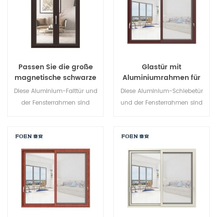
architektonische
Anforderungen.
Passen Sie die große
Glastür mit
magnetische schwarze
Aluminiumrahmen für
Falttür an. Dauerhafter
internes Badezimmer
Diese Aluminium-Falttür und
Diese Aluminium-Schiebetür
Gebrauch
der Fensterrahmen sind
und der Fensterrahmen sind
mehrfach verriegelt, Die
mehrfach verriegelt, Die
Versiegelung und die
Versiegelung und die
Diebstahlsicherung sind
Diebstahlsicherung sind
hervorragend. Verschiedene
hervorragend. Verschiedene
Türtypen für unterschiedliche
Türtypen für unterschiedliche
architektonische
architektonische
Anforderungen.
Anforderungen