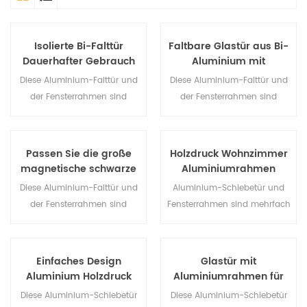
Isolierte Bi-Falttür
Faltbare Glastür aus Bi-
Dauerhafter Gebrauch
Aluminium mit
Für Küstenhotel
Doppelverglasung im
Diese Aluminium-Falttür und
Diese Aluminium-Falttür und
schlanken Design
der Fensterrahmen sind
der Fensterrahmen sind
mehrfach verriegelt, Die
mehrfach verriegelt, Die
Versiegelung und die
Versiegelung und die
Diebstahlsicherung sind
Diebstahlsicherung sind
Passen Sie die große
Holzdruck Wohnzimmer
hervorragend. Verschiedene
hervorragend. Verschiedene
magnetische schwarze
Aluminiumrahmen
Türtypen für unterschiedliche
Türtypen für unterschiedliche
Falttür an. Dauerhafter
Schiebefenstersystem
Diese Aluminium-Falttür und
Aluminium-Schiebetür und
architektonische
architektonische
Gebrauch
der Fensterrahmen sind
Fensterrahmen sind mehrfach
Anforderungen.
Anforderungen.
mehrfach verriegelt, Die
verriegelt, Die Versiegelung
Versiegelung und die
und die Diebstahlsicherung
Diebstahlsicherung sind
sind hervorragend.
Einfaches Design
Glastür mit
hervorragend. Verschiedene
Verschiedene Türtypen für
Aluminium Holzdruck
Aluminiumrahmen für
Türtypen für unterschiedliche
unterschiedliche
Schlafzimmer
internes Badezimmer
Diese Aluminium-Schiebetür
Diese Aluminium-Schiebetür
architektonische
architektonische
Schiebetür