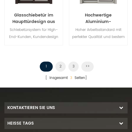
Glasschiebetür im
Hochwertige
Haupttürdesign aus
Aluminium-
Aluminiumlegierung
Glasschiebetür
Schiebetürsystem für High-
Hoher Arbeitsstandard mit
End-Kunden, Kundendesign
perfekter Qualität und bestem
akzeptabel,
Preis, Großhandelskäufer und
Franchisegeber sind
willkommen. Geben Sie Ihnen
die beste Aluminium-
1
2
3
>>
Schiebetür!
[ Insgesamt
3
Seiten]
KONTAKTIEREN SIE UNS
HEISSE TAGS