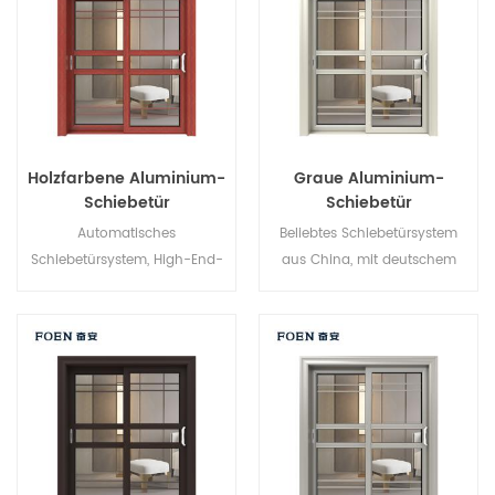
Holzfarbene Aluminium-
Graue Aluminium-
Schiebetür
Schiebetür
Automatisches
Beliebtes Schiebetürsystem
Schiebetürsystem, High-End-
aus China, mit deutschem
Produkt. Individuell anpassbar
Standard und Stil, heißer
zum günstigen Preis!
Verkauf in der EU und den
USA.