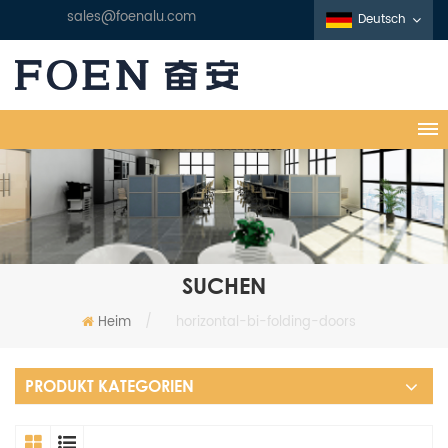
sales@foenalu.com
Deutsch
SUCHEN
Heim
/
horizontal-bi-folding-doors
PRODUKT KATEGORIEN