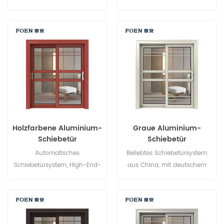
aus Aluminium, neues Design,
Markenhersteller in China, gut
neuer Stil, neu entwickelt.
für den Großhandel.
Holzfarbene Aluminium-
Graue Aluminium-
Schiebetür
Schiebetür
Automatisches
Beliebtes Schiebetürsystem
Schiebetürsystem, High-End-
aus China, mit deutschem
Produkt. Individuell anpassbar
Standard und Stil, heißer
zum günstigen Preis!
Verkauf in der EU und den
USA.