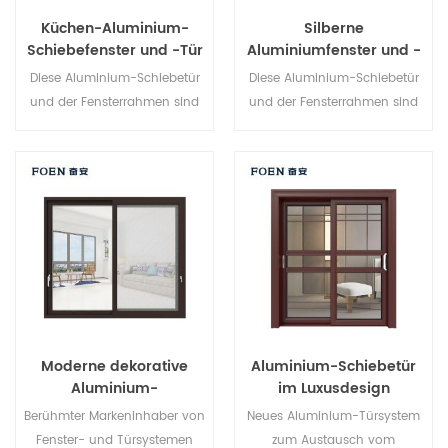
Küchen-Aluminium-
Silberne
Schiebefenster und -Tür
Aluminiumfenster und -
türen für Zuhause
Diese Aluminium-Schiebetür
Diese Aluminium-Schiebetür
und der Fensterrahmen sind
und der Fensterrahmen sind
mehrfach verriegelt, Die
mehrfach verriegelt, Die
Versiegelung und die
Versiegelung und die
Diebstahlsicherung sind
Diebstahlsicherung sind
hervorragend. Verschiedene
hervorragend. Verschiedene
Türtypen für unterschiedliche
Türtypen für unterschiedliche
architektonische
architektonische
Anforderungen
Anforderungen.
Moderne dekorative
Aluminium-Schiebetür
Aluminium-
im Luxusdesign
Schiebetüren für den
Berühmter Markeninhaber von
Neues Aluminium-Türsystem
Außenbereich
Fenster- und Türsystemen
zum Austausch vom