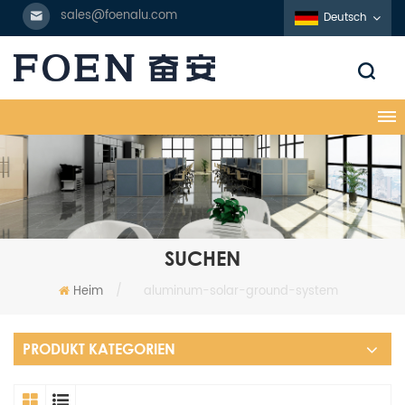
sales@foenalu.com
Deutsch
SUCHEN
Heim
/
aluminum-solar-ground-system
PRODUKT KATEGORIEN