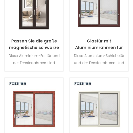
architektonische
Anforderungen.
Passen Sie die große
Glastür mit
magnetische schwarze
Aluminiumrahmen für
Falttür an. Dauerhafter
internes Badezimmer
Diese Aluminium-Falttür und
Diese Aluminium-Schiebetür
Gebrauch
der Fensterrahmen sind
und der Fensterrahmen sind
mehrfach verriegelt, Die
mehrfach verriegelt, Die
Versiegelung und die
Versiegelung und die
Diebstahlsicherung sind
Diebstahlsicherung sind
hervorragend. Verschiedene
hervorragend. Verschiedene
Türtypen für unterschiedliche
Türtypen für unterschiedliche
architektonische
architektonische
Anforderungen.
Anforderungen