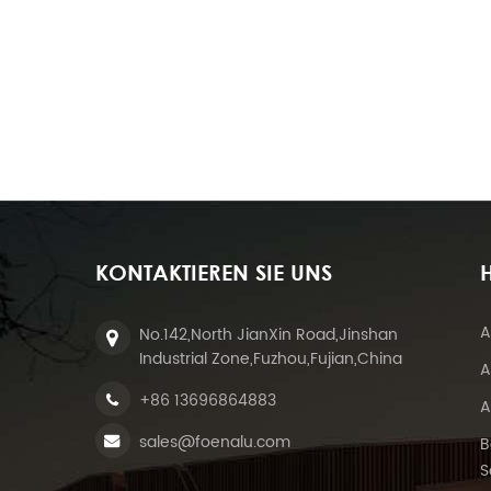
KONTAKTIEREN SIE UNS
H
A
No.142,North JianXin Road,Jinshan
Industrial Zone,Fuzhou,Fujian,China
A
+86 13696864883
A
sales@foenalu.com
B
S