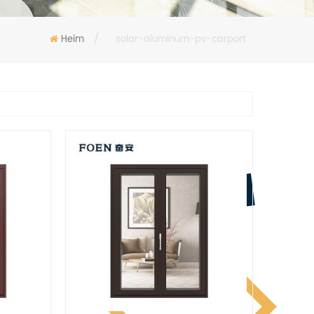
Heim
/
solar-aluminum-pv-carport