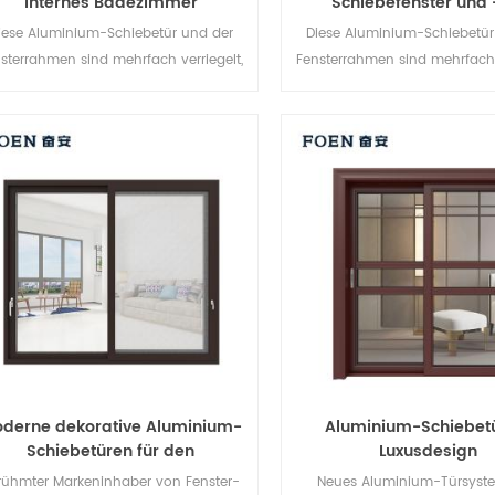
internes Badezimmer
Schiebefenster und 
iese Aluminium-Schiebetür und der
Diese Aluminium-Schiebetür
sterrahmen sind mehrfach verriegelt,
Fensterrahmen sind mehrfach v
Die Versiegelung und die
Die Versiegelung und 
ebstahlsicherung sind hervorragend.
Diebstahlsicherung sind herv
Verschiedene Türtypen für
Verschiedene Türtypen 
unterschiedliche architektonische
unterschiedliche architekt
Anforderungen
Anforderungen
derne dekorative Aluminium-
Aluminium-Schiebet
Schiebetüren für den
Luxusdesign
Außenbereich
rühmter Markeninhaber von Fenster-
Neues Aluminium-Türsyst