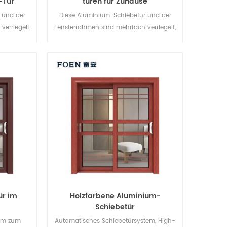
-Tür
türen für Zuhause
 und der
Diese Aluminium-Schiebetür und der
erriegelt,
Fensterrahmen sind mehrfach verriegelt,
die
Die Versiegelung und die
orragend.
Diebstahlsicherung sind hervorragend.
für
Verschiedene Türtypen für
onische
unterschiedliche architektonische
Anforderungen.
ür im
Holzfarbene Aluminium-
Schiebetür
em zum
Automatisches Schiebetürsystem, High-