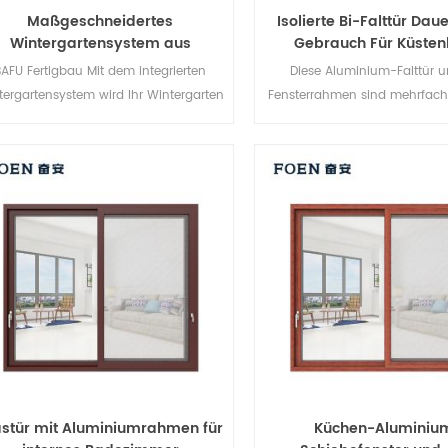
Maßgeschneidertes
Isolierte Bi-Falttür Dau
Wintergartensystem aus
Gebrauch Für Küsten
Aluminium und Glas
BAFU Fertigbau Mit dem integrierten
Diese Aluminium-Falttür u
tergartensystem wird Ihr Wintergarten
Fensterrahmen sind mehrfach v
ch praktischer, benutzerfreundlicher
Die Versiegelung und 
und komfortabler.
Diebstahlsicherung sind herv
Verschiedene Türtypen 
unterschiedliche architekt
Anforderungen.
astür mit Aluminiumrahmen für
Küchen-Aluminiu