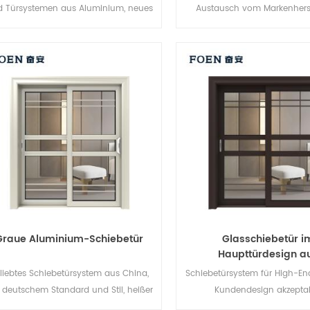
 Türsystemen aus Aluminium, neues
Austausch vom Markenherste
Design, neuer Stil, neu entwickelt.
China, gut für den Großh
Graue Aluminium-Schiebetür
Glasschiebetür i
Haupttürdesign a
Aluminiumlegieru
liebtes Schiebetürsystem aus China,
Schiebetürsystem für High-E
 deutschem Standard und Stil, heißer
Kundendesign akzeptab
Verkauf in der EU und den USA.