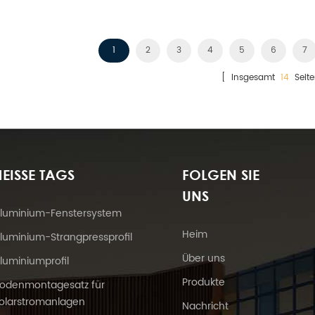
1
2
3
4
5
6
7
[ Insgesamt
14
Seite
EISSE TAGS
FOLGEN SIE
UNS
luminium-Fenstersystem
Heim
luminium-Strangpressprofil
Über uns
luminiumprofil
Produkte
odenmontagesatz für
olarstromanlagen
Nachricht