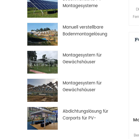
Montagesysteme
D
Fen
Manuell verstellbare
Di
Bodenmontagelösung
Montagesystem für
Gewächshäuser
Montagesystem für
Gewächshäuser
Abdichtungslösung für
Carports für PV-
Mo
Solarmodule
Be