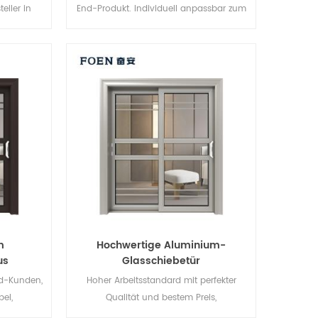
ller in
End-Produkt. Individuell anpassbar zum
andel.
günstigen Preis!
m
Hochwertige Aluminium-
us
Glasschiebetür
ng
nd-Kunden,
Hoher Arbeitsstandard mit perfekter
el,
Qualität und bestem Preis,
Großhandelskäufer und Franchisegeber