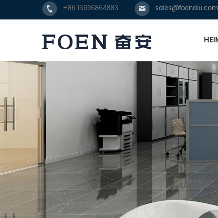
+86 13696864883
sales@foenalu.com
HEI