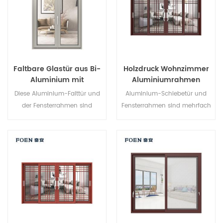
architektonische
Anforderungen.
Faltbare Glastür aus Bi-
Holzdruck Wohnzimmer
Aluminium mit
Aluminiumrahmen
Doppelverglasung im
Schiebefenstersystem
Diese Aluminium-Falttür und
Aluminium-Schiebetür und
schlanken Design
der Fensterrahmen sind
Fensterrahmen sind mehrfach
mehrfach verriegelt, Die
verriegelt, Die Versiegelung
Versiegelung und die
und die Diebstahlsicherung
Diebstahlsicherung sind
sind hervorragend.
hervorragend. Verschiedene
Verschiedene Türtypen für
Türtypen für unterschiedliche
unterschiedliche
architektonische
architektonische
Anforderungen.
Anforderungen.