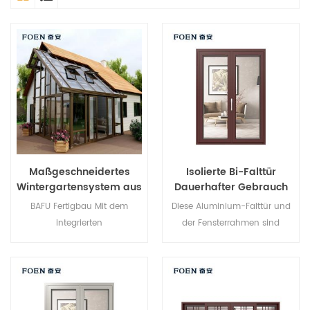
Maßgeschneidertes
Isolierte Bi-Falttür
Wintergartensystem aus
Dauerhafter Gebrauch
Aluminium und Glas
Für Küstenhotel
BAFU Fertigbau Mit dem
Diese Aluminium-Falttür und
integrierten
der Fensterrahmen sind
Wintergartensystem wird Ihr
mehrfach verriegelt, Die
Wintergarten noch
Versiegelung und die
praktischer,
Diebstahlsicherung sind
benutzerfreundlicher und
hervorragend. Verschiedene
komfortabler.
Türtypen für unterschiedliche