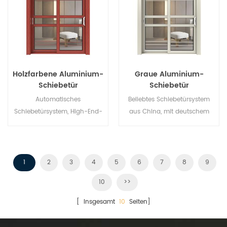
Holzfarbene Aluminium-
Graue Aluminium-
Schiebetür
Schiebetür
Automatisches
Beliebtes Schiebetürsystem
Schiebetürsystem, High-End-
aus China, mit deutschem
Produkt. Individuell anpassbar
Standard und Stil, heißer
zum günstigen Preis!
Verkauf in der EU und den
USA.
1
2
3
4
5
6
7
8
9
10
>>
[ Insgesamt
10
Seiten]