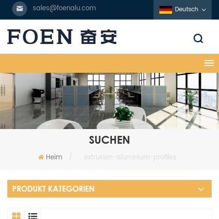
sales@foenalu.com
Deutsch
SUCHEN
Heim
/
extrusion-aluminium-profiles
PRODUKT KATEGORIEN