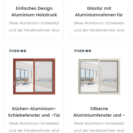
Einfaches Design
Glastür mit
Aluminium Holzdruck
Aluminiumrahmen für
Schlafzimmer
internes Badezimmer
Diese Aluminium-Schiebetür
Diese Aluminium-Schiebetür
Schiebetür
und der Fensterrahmen sind
und der Fensterrahmen sind
an mehreren Punkten
mehrfach verriegelt, Die
verriegelt, die Abdichtung und
Versiegelung und die
die Diebstahlsicherung sind
Diebstahlsicherung sind
hervorragend. Verschiedene
hervorragend. Verschiedene
Türtypen für unterschiedliche
Türtypen für unterschiedliche
architektonische
architektonische
Anforderungen.
Anforderungen
Küchen-Aluminium-
Silberne
Schiebefenster und -Tür
Aluminiumfenster und -
türen für Zuhause
Diese Aluminium-Schiebetür
Diese Aluminium-Schiebetür
und der Fensterrahmen sind
und der Fensterrahmen sind