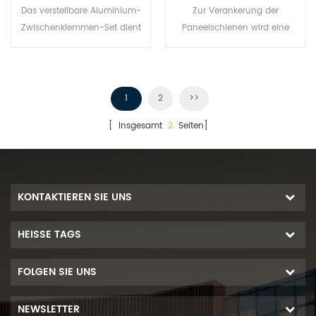
Solarmodule
Das verstellbare Aluminium-
Zur Verankerung der
Zwischenklemmen-Set dient
Paneelschienen wird eine
zur Befestigung von
Photovoltaik-
Solarmodulen an
Aluminiumschienenklemme
Solarschienen. Es kann
verwendet.
schwarz lackiert werden.
1
2
>>
[ Insgesamt
2
Seiten]
KONTAKTIEREN SIE UNS
HEISSE TAGS
FOLGEN SIE UNS
NEWSLETTER