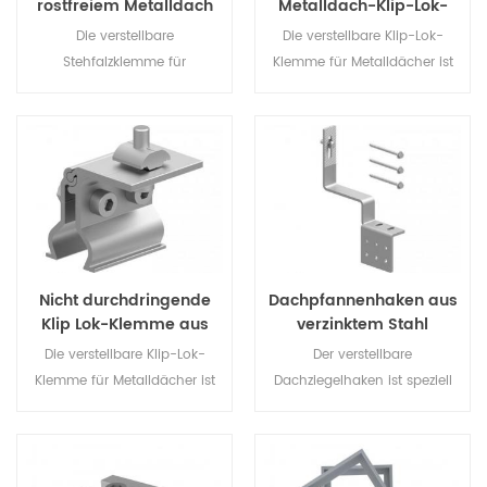
rostfreiem Metalldach
Metalldach-Klip-Lok-
Klemme
Die verstellbare
Die verstellbare Klip-Lok-
Stehfalzklemme für
Klemme für Metalldächer ist
Metalldächer ist speziell für
speziell für
Solarmontagesysteme auf
Solarmontagesysteme auf
Metalldächern konzipiert und
Metalldächern konzipiert und
wird zur Schieneninstallation
wird zur Schienenmontage
auf dem Dach befestigt.
auf das Dach geklemmt.
Nicht durchdringende
Dachpfannenhaken aus
Klip Lok-Klemme aus
verzinktem Stahl
Metall für Dächer
Die verstellbare Klip-Lok-
Der verstellbare
Klemme für Metalldächer ist
Dachziegelhaken ist speziell
speziell für
für Solarlösungen auf
Solarmontagesysteme auf
Ziegeldächern konzipiert und
Metalldächern konzipiert und
wird zur Schienenmontage
wird zur Schienenmontage
am Dachbalken verankert.