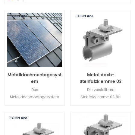
Metalldachmontagesyst
Metalldach-
em
Stehfalzklemme 03
Das
Die verstellbare
Metalldachmontagesystem
Stehfalzklemme 03 für
bietet Installateuren eine
Metalldächer ist speziell für
wirtschaftlichere Lösung mit
Solarmontagesysteme auf
schnellerer Installation und
Metalldächern konzipiert und
sicherer Struktur.
wird an der Dachnaht
befestigt, um Schienen zu