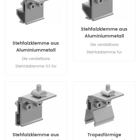
befestigen.
Stehfalzklemme aus
Aluminiummetall
Stehfalzklemme aus
Die verstellbare
Aluminiummetall
Stehfalzklemme für
Die verstellbare
Metalldächer ist speziell für
Stehfalzklemme 03 für
Solarmontagesysteme auf
Metalldächer ist speziell für
Metalldächern konzipiert und
Solarmontagesysteme auf
wird zur Schieneninstallation
Metalldächern konzipiert und
auf dem Dach befestigt.
wird an der Dachnaht
befestigt, um Schienen zu
befestigen.
Stehfalzklemme aus
Trapezförmige