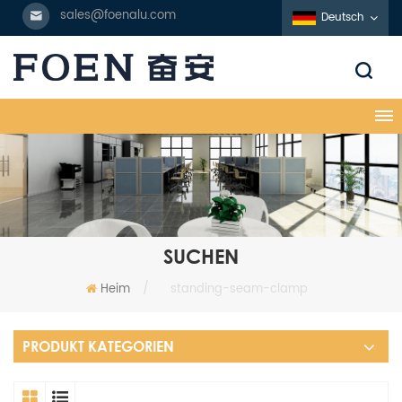
sales@foenalu.com
Deutsch
SUCHEN
Heim
/
standing-seam-clamp
PRODUKT KATEGORIEN