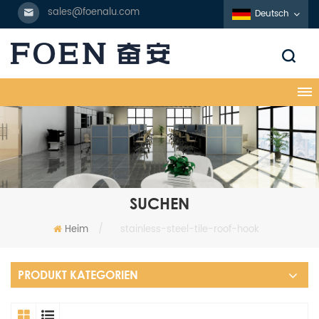
sales@foenalu.com
Deutsch
SUCHEN
Heim
/
stainless-steel-tile-roof-hook
PRODUKT KATEGORIEN