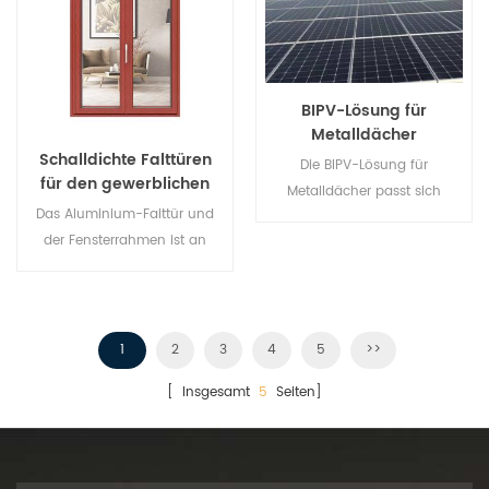
Maßanfertigung und
Großhandel richten sich nach
Ihren Anforderungen. Bester
Preis und Service für Sie!
BIPV-Lösung für
Metalldächer
Schalldichte Falttüren
Die BIPV-Lösung für
für den gewerblichen
Metalldächer passt sich
Gebrauch nach Maß
Das Aluminium-Falttür und
verschiedenen Dacharten an,
der Fensterrahmen ist an
ohne das Dachfundament zu
mehreren Punkten verriegelt,
zerstören.
die Abdichtung und die
Diebstahlsicherung sind
hervorragend. Verschiedene
1
2
3
4
5
>>
Türtypen erfüllen
[ Insgesamt
5
Seiten]
unterschiedliche
architektonische
Anforderungen.