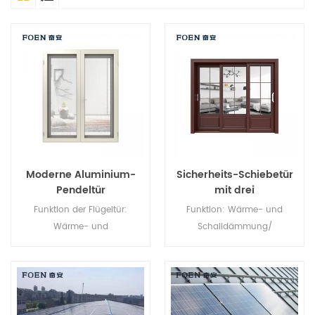
Moderne Aluminium-
Sicherheits-Schiebetür
Pendeltür
mit drei
Verbindungselementen
Funktion der Flügeltür:
Funktion: Wärme- und
Wärme- und
Schalldämmung/
Schalldämmung/
Wasserdichtigkeit/
Wasserdichtigkeit/
Luftdichtheit. Glas: Ganz nach
Luftdichtheit. Glas: Ganz nach
Ihren Wünschen.
Ihren Wünschen.