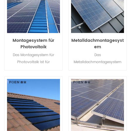
Montagesystem für
Metalldachmontagesyst
Photovoltaik
em
Das Montagesystem für
Das
Photovoltaik ist für
Metalldachmontagesystem
Metalldächer konzipiert und
bietet Installateuren eine
bietet Vorteile wie einfache
wirtschaftlichere Lösung mit
Montage, enorme
schnellerer Installation und
Stromversorgung, stabile und
sicherer Struktur.
bald.