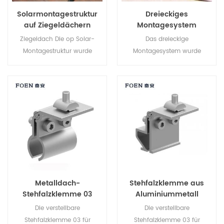
Solarmontagestruktur
Dreieckiges
auf Ziegeldächern
Montagesystem
Ziegeldach Die op Solar-
Das dreieckige
Montagestruktur wurde
Montagesystem wurde
speziell für Solaranlagen auf
speziell für RC-
privaten und gewerblichen
Flachdachprojekte entwickelt.
Dächern entwickelt.
Es handelt sich um ein
einstellbares
Ökostromkraftwerk, das den
Strombedarf eines ganzen
Gebäudes deckt.
Metalldach-
Stehfalzklemme aus
Stehfalzklemme 03
Aluminiummetall
Die verstellbare
Die verstellbare
Stehfalzklemme 03 für
Stehfalzklemme 03 für